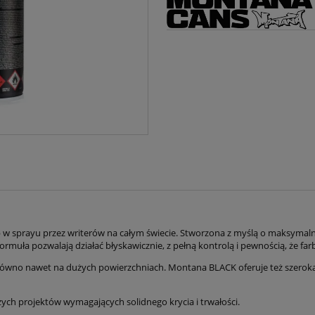
arb w sprayu przez writerów na całym świecie. Stworzona z myślą o maksyma
rmuła pozwalają działać błyskawicznie, z pełną kontrolą i pewnością, że farb
równo nawet na dużych powierzchniach. Montana BLACK oferuje też szeroką
zych projektów wymagających solidnego krycia i trwałości.