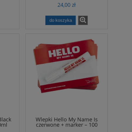
24,00 zł
do koszyka
Black
Wlepki Hello My Name Is
0ml
czerwone + marker – 100
sztuk