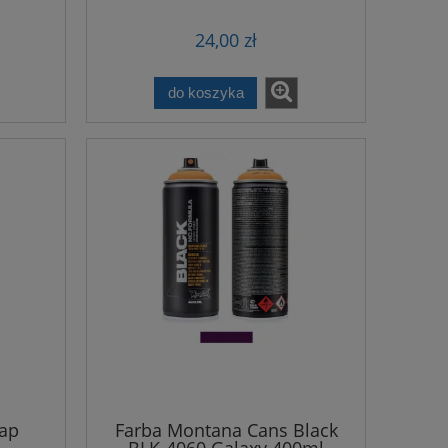
24,00 zł
do koszyka
Cap
Farba Montana Cans Black
BLK-4060 Galaxy 400ml