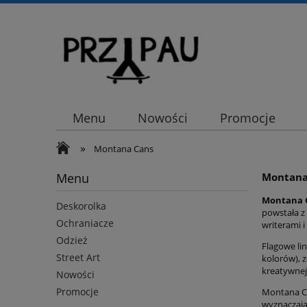
Menu
Nowości
Promocje
»
Montana Cans
Menu
Montana 
Montana 
Deskorolka
powstała z 
Ochraniacze
writerami i
Odzież
Flagowe lin
Street Art
kolorów), z
kreatywnej
Nowości
Promocje
Montana Ca
wyznaczają