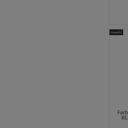
nowość
Farb
BL