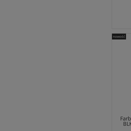
nowość
Farb
BL