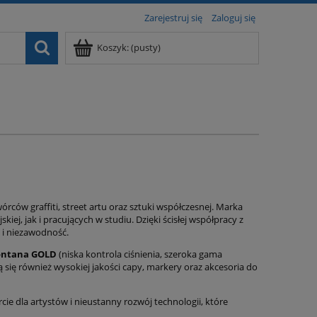
Zarejestruj się
Zaloguj się
Koszyk:
(pusty)
ców graffiti, street artu oraz sztuki współczesnej. Marka
ej, jak i pracujących w studiu. Dzięki ścisłej współpracy z
ć i niezawodność.
ntana GOLD
(niska kontrola ciśnienia, szeroka gama
 się również wysokiej jakości capy, markery oraz akcesoria do
ie dla artystów i nieustanny rozwój technologii, które