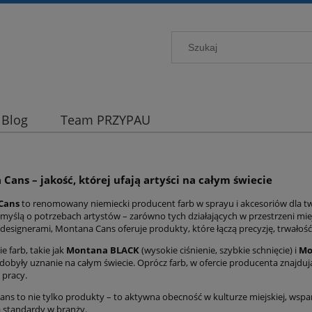
Blog
Team PRZYPAU
Cans – jakość, której ufają artyści na całym świecie
Cans
to renomowany niemiecki producent farb w sprayu i akcesoriów dla twór
myślą o potrzebach artystów – zarówno tych działających w przestrzeni miejski
 designerami, Montana Cans oferuje produkty, które łączą precyzję, trwałoś
ie farb, takie jak
Montana BLACK
(wysokie ciśnienie, szybkie schnięcie) i
Mo
dobyły uznanie na całym świecie. Oprócz farb, w ofercie producenta znajdują
 pracy.
ns to nie tylko produkty – to aktywna obecność w kulturze miejskiej, wsparc
 standardy w branży.