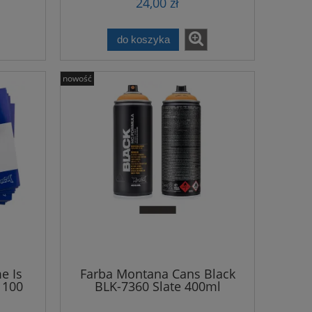
24,00 zł
do koszyka
nowość
e Is
Farba Montana Cans Black
 100
BLK-7360 Slate 400ml