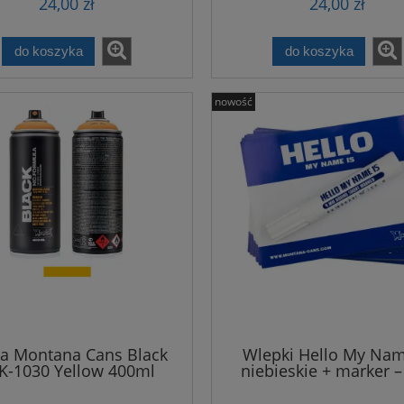
24,00 zł
24,00 zł
do koszyka
do koszyka
nowość
a Montana Cans Black
Wlepki Hello My Nam
K-1030 Yellow 400ml
niebieskie + marker –
sztuk