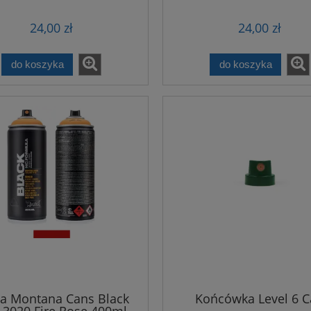
24,00 zł
24,00 zł
do koszyka
do koszyka
a Montana Cans Black
Końcówka Level 6 
-3020 Fire Rose 400ml