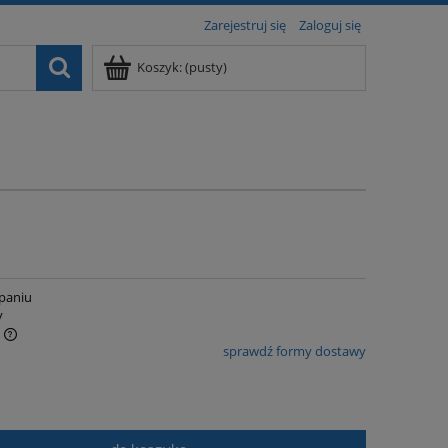
Zarejestruj się
Zaloguj się
Koszyk:
(pusty)
paniu
y
sprawdź formy dostawy