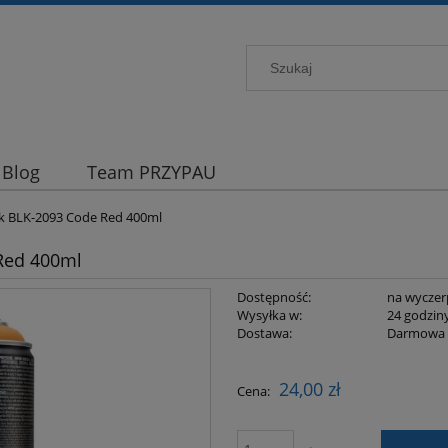
Blog
Team PRZYPAU
k BLK-2093 Code Red 400ml
Red 400ml
Dostępność:
na wyczer
Wysyłka w:
24 godzin
Dostawa:
Darmowa
Cena nie zawiera ewentualnych kosztów
24,00 zł
Cena:
płatności