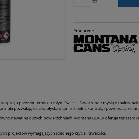
szt.
Producent:
arb w sprayu przez writerów na całym świecie. Stworzona z myślą o maksyma
rmuła pozwalają działać błyskawicznie, z pełną kontrolą i pewnością, że farb
równo nawet na dużych powierzchniach. Montana BLACK oferuje też szeroką
zych projektów wymagających solidnego krycia i trwałości.