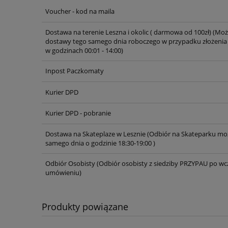
Voucher - kod na maila
Cena nie zawiera ewentualnych ko
płatności
Dostawa na terenie Leszna i okolic ( darmowa od 100zł)
(Moż
dostawy tego samego dnia roboczego w przypadku złożenia
w godzinach 00:01 - 14:00)
Inpost Paczkomaty
Kurier DPD
Kurier DPD - pobranie
Dostawa na Skateplaze w Lesznie
(Odbiór na Skateparku moż
samego dnia o godzinie 18:30-19:00 )
Odbiór Osobisty
(Odbiór osobisty z siedziby PRZYPAU po wc
umówieniu)
Produkty powiązane