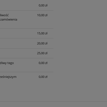
0,00 zł
sztów
liwość
10,00 zł
 zamówienia
15,00 zł
20,00 zł
25,00 zł
liwy tego
0,00 zł
ześniejszym
0,00 zł