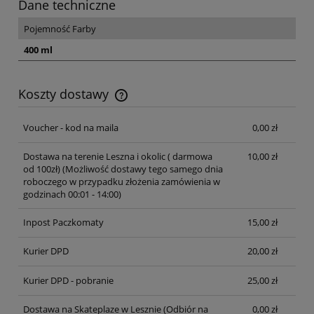
Dane techniczne
Pojemność Farby
400 ml
Koszty dostawy
Cena nie zawiera ewentualnych kosztów płatności
Voucher - kod na maila
0,00 zł
Dostawa na terenie Leszna i okolic ( darmowa
10,00 zł
od 100zł)
(Możliwość dostawy tego samego dnia
roboczego w przypadku złożenia zamówienia w
godzinach 00:01 - 14:00)
Inpost Paczkomaty
15,00 zł
Kurier DPD
20,00 zł
Kurier DPD - pobranie
25,00 zł
Dostawa na Skateplaze w Lesznie
(Odbiór na
0,00 zł