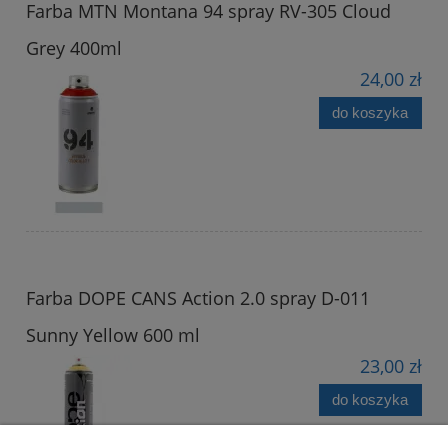
Farba MTN Montana 94 spray RV-305 Cloud
Grey 400ml
24,00 zł
do koszyka
Farba DOPE CANS Action 2.0 spray D-011
Sunny Yellow 600 ml
23,00 zł
do koszyka