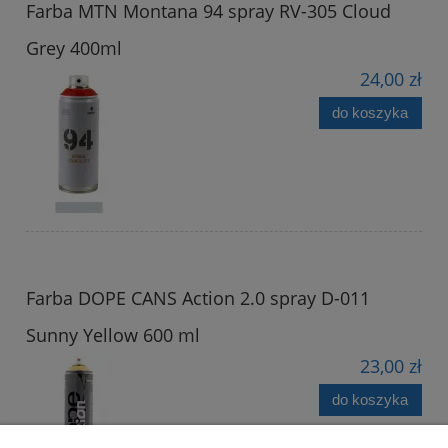
Farba MTN Montana 94 spray RV-305 Cloud
Grey 400ml
24,00 zł
do koszyka
Farba DOPE CANS Action 2.0 spray D-011
Sunny Yellow 600 ml
23,00 zł
do koszyka