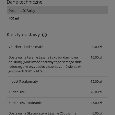
Dane techniczne
Pojemność Farby
400 ml
Koszty dostawy
Cena nie zawiera ewentualnych kosztów płatności
Voucher - kod na maila
0,00 zł
Dostawa na terenie Leszna i okolic ( darmowa
10,00 zł
od 100zł)
(Możliwość dostawy tego samego dnia
roboczego w przypadku złożenia zamówienia w
godzinach 00:01 - 14:00)
Inpost Paczkomaty
15,00 zł
Kurier DPD
20,00 zł
Kurier DPD - pobranie
25,00 zł
Dostawa na Skateplaze w Lesznie
(Odbiór na
0,00 zł