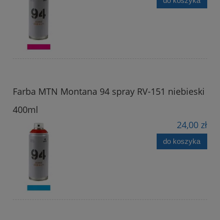
do koszyka
Farba MTN Montana 94 spray RV-151 niebieski
400ml
24,00 zł
do koszyka