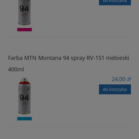
do koszyka
Farba MTN Montana 94 spray RV-151 niebieski
400ml
24,00 zł
do koszyka