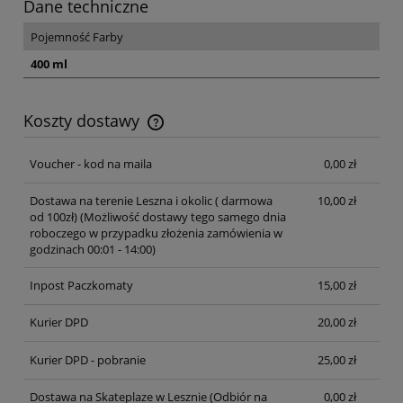
Dane techniczne
Pojemność Farby
400 ml
Koszty dostawy
Cena nie zawiera ewentualnych kosztów płatności
Voucher - kod na maila
0,00 zł
Dostawa na terenie Leszna i okolic ( darmowa
10,00 zł
od 100zł)
(Możliwość dostawy tego samego dnia
roboczego w przypadku złożenia zamówienia w
godzinach 00:01 - 14:00)
Inpost Paczkomaty
15,00 zł
Kurier DPD
20,00 zł
Kurier DPD - pobranie
25,00 zł
Dostawa na Skateplaze w Lesznie
(Odbiór na
0,00 zł