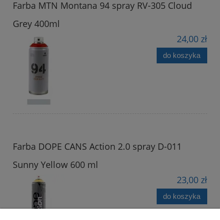
Farba MTN Montana 94 spray RV-305 Cloud
Grey 400ml
24,00 zł
do koszyka
Farba DOPE CANS Action 2.0 spray D-011
Sunny Yellow 600 ml
23,00 zł
do koszyka