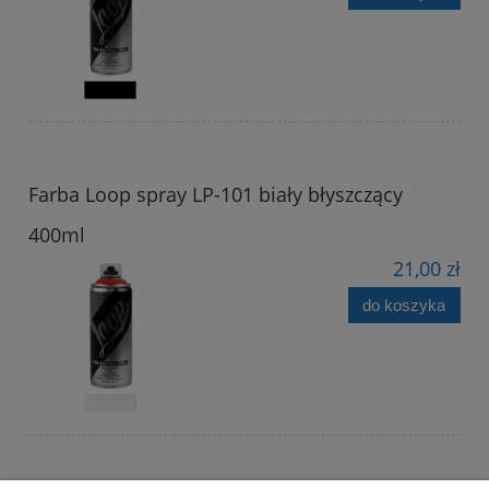
Farba Loop spray LP-101 biały błyszczący
400ml
21,00 zł
do koszyka