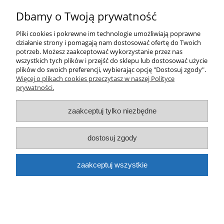
Farba Loop spray LP-105 Czarny błyszczący
Dbamy o Twoją prywatność
400ml
Pliki cookies i pokrewne im technologie umożliwiają poprawne
21,00 zł
działanie strony i pomagają nam dostosować ofertę do Twoich
potrzeb. Możesz zaakceptować wykorzystanie przez nas
wszystkich tych plików i przejść do sklepu lub dostosować użycie
plików do swoich preferencji, wybierając opcję "Dostosuj zgody".
Więcej o plikach cookies przeczytasz w naszej Polityce
prywatności.
zaakceptuj tylko niezbędne
dostosuj zgody
Farba Loop spray LP-103 Czarny matowy 400ml
zaakceptuj wszystkie
21,00 zł
do koszyka