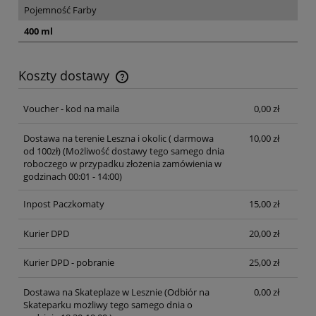
Pojemność Farby
400 ml
Koszty dostawy
Cena nie zawiera ewentualnych kosztów płatności
Voucher - kod na maila
0,00 zł
Dostawa na terenie Leszna i okolic ( darmowa
10,00 zł
od 100zł)
(Możliwość dostawy tego samego dnia
roboczego w przypadku złożenia zamówienia w
godzinach 00:01 - 14:00)
Inpost Paczkomaty
15,00 zł
Kurier DPD
20,00 zł
Kurier DPD - pobranie
25,00 zł
Dostawa na Skateplaze w Lesznie
(Odbiór na
0,00 zł
Skateparku możliwy tego samego dnia o