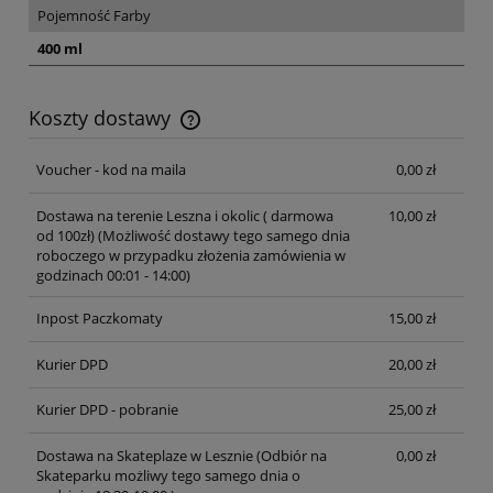
Pojemność Farby
400 ml
Koszty dostawy
Cena nie zawiera ewentualnych kosztów płatności
Voucher - kod na maila
0,00 zł
Dostawa na terenie Leszna i okolic ( darmowa
10,00 zł
od 100zł)
(Możliwość dostawy tego samego dnia
roboczego w przypadku złożenia zamówienia w
godzinach 00:01 - 14:00)
Inpost Paczkomaty
15,00 zł
Kurier DPD
20,00 zł
Kurier DPD - pobranie
25,00 zł
Dostawa na Skateplaze w Lesznie
(Odbiór na
0,00 zł
Skateparku możliwy tego samego dnia o