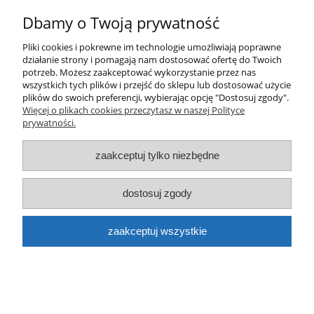
21,00 zł
Dbamy o Twoją prywatność
do koszyka
Pliki cookies i pokrewne im technologie umożliwiają poprawne
działanie strony i pomagają nam dostosować ofertę do Twoich
potrzeb. Możesz zaakceptować wykorzystanie przez nas
wszystkich tych plików i przejść do sklepu lub dostosować użycie
plików do swoich preferencji, wybierając opcję "Dostosuj zgody".
Więcej o plikach cookies przeczytasz w naszej Polityce
prywatności.
zaakceptuj tylko niezbędne
Farba Loop spray LP-253 turkusowy Brescia
400ml
dostosuj zgody
21,00 zł
zaakceptuj wszystkie
do koszyka