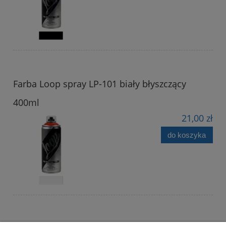
Farba Loop spray LP-101 biały błyszczący
400ml
21,00 zł
do koszyka