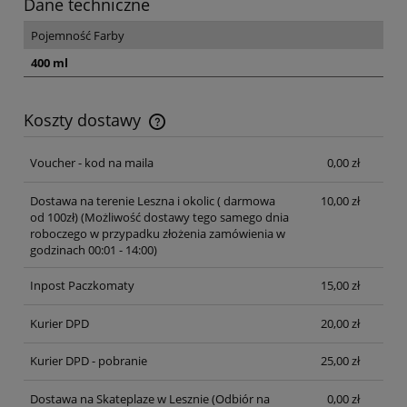
Dane techniczne
Pojemność Farby
400 ml
Koszty dostawy
Cena nie zawiera ewentualnych kosztów płatności
Voucher - kod na maila
0,00 zł
Dostawa na terenie Leszna i okolic ( darmowa
10,00 zł
od 100zł)
(Możliwość dostawy tego samego dnia
roboczego w przypadku złożenia zamówienia w
godzinach 00:01 - 14:00)
Inpost Paczkomaty
15,00 zł
Kurier DPD
20,00 zł
Kurier DPD - pobranie
25,00 zł
Dostawa na Skateplaze w Lesznie
(Odbiór na
0,00 zł