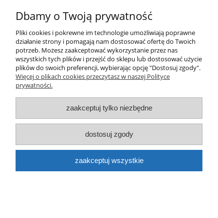
Farba Loop spray LP-105 Czarny błyszczący
Dbamy o Twoją prywatność
400ml
Pliki cookies i pokrewne im technologie umożliwiają poprawne
21,00 zł
działanie strony i pomagają nam dostosować ofertę do Twoich
potrzeb. Możesz zaakceptować wykorzystanie przez nas
wszystkich tych plików i przejść do sklepu lub dostosować użycie
plików do swoich preferencji, wybierając opcję "Dostosuj zgody".
Więcej o plikach cookies przeczytasz w naszej Polityce
prywatności.
zaakceptuj tylko niezbędne
dostosuj zgody
Farba Loop spray LP-103 Czarny matowy 400ml
21,00 zł
zaakceptuj wszystkie
do koszyka