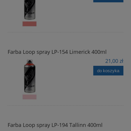
Farba Loop spray LP-154 Limerick 400ml
21,00 zł
do koszyka
Farba Loop spray LP-194 Tallinn 400ml