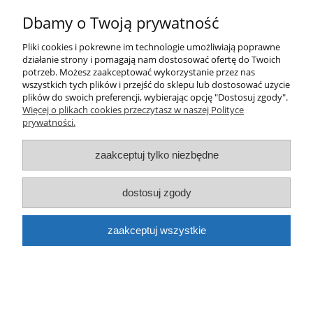
Dbamy o Twoją prywatność
Farba DOPE CANS classic spray D-003 Cielisty
Pliki cookies i pokrewne im technologie umożliwiają poprawne
działanie strony i pomagają nam dostosować ofertę do Twoich
Flesh 400ml
potrzeb. Możesz zaakceptować wykorzystanie przez nas
wszystkich tych plików i przejść do sklepu lub dostosować użycie
16,50 zł
plików do swoich preferencji, wybierając opcję "Dostosuj zgody".
Więcej o plikach cookies przeczytasz w naszej Polityce
do koszyka
prywatności.
zaakceptuj tylko niezbędne
dostosuj zgody
zaakceptuj wszystkie
Farba DOPE CANS classic spray D-002 Ivory
Light 400ml
16,50 zł