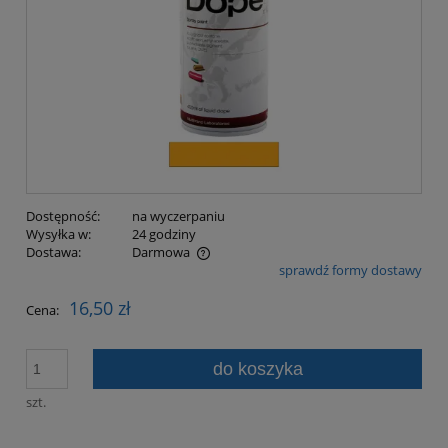
Dostępność:
na wyczerpaniu
Wysyłka w:
24 godziny
Dostawa:
Darmowa
sprawdź formy dostawy
Cena nie zawiera ewentualnych kosztów płatności
16,50 zł
Cena:
do koszyka
szt.