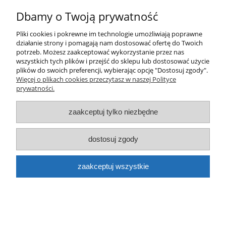
Dbamy o Twoją prywatność
Pliki cookies i pokrewne im technologie umożliwiają poprawne
działanie strony i pomagają nam dostosować ofertę do Twoich
Farba DOPE CANS classic spray D-013 Apricot
potrzeb. Możesz zaakceptować wykorzystanie przez nas
wszystkich tych plików i przejść do sklepu lub dostosować użycie
400ml
plików do swoich preferencji, wybierając opcję "Dostosuj zgody".
Więcej o plikach cookies przeczytasz w naszej Polityce
16,50 zł
prywatności.
do koszyka
zaakceptuj tylko niezbędne
dostosuj zgody
zaakceptuj wszystkie
Farba DOPE CANS classic spray D-100 Cocoa
400ml