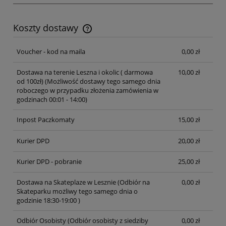
Koszty dostawy
Cena nie zawiera ewentualnych kosztów płatności
Voucher - kod na maila
0,00 zł
Dostawa na terenie Leszna i okolic ( darmowa
10,00 zł
od 100zł)
(Możliwość dostawy tego samego dnia
roboczego w przypadku złożenia zamówienia w
godzinach 00:01 - 14:00)
Inpost Paczkomaty
15,00 zł
Kurier DPD
20,00 zł
Kurier DPD - pobranie
25,00 zł
Dostawa na Skateplaze w Lesznie
(Odbiór na
0,00 zł
Skateparku możliwy tego samego dnia o
godzinie 18:30-19:00 )
Odbiór Osobisty
(Odbiór osobisty z siedziby
0,00 zł