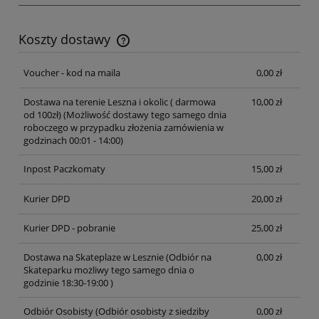
Koszty dostawy
Cena nie zawiera ewentualnych kosztów płatności
Voucher - kod na maila
0,00 zł
Dostawa na terenie Leszna i okolic ( darmowa
10,00 zł
od 100zł)
(Możliwość dostawy tego samego dnia
roboczego w przypadku złożenia zamówienia w
godzinach 00:01 - 14:00)
Inpost Paczkomaty
15,00 zł
Kurier DPD
20,00 zł
Kurier DPD - pobranie
25,00 zł
Dostawa na Skateplaze w Lesznie
(Odbiór na
0,00 zł
Skateparku możliwy tego samego dnia o
godzinie 18:30-19:00 )
Odbiór Osobisty
(Odbiór osobisty z siedziby
0,00 zł