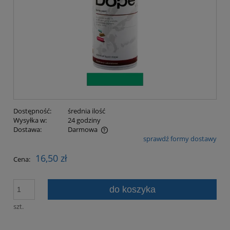
Dostępność:
średnia ilość
Wysyłka w:
24 godziny
Dostawa:
Darmowa
sprawdź formy dostawy
Cena nie zawiera ewentualnych kosztów płatności
16,50 zł
Cena:
do koszyka
szt.