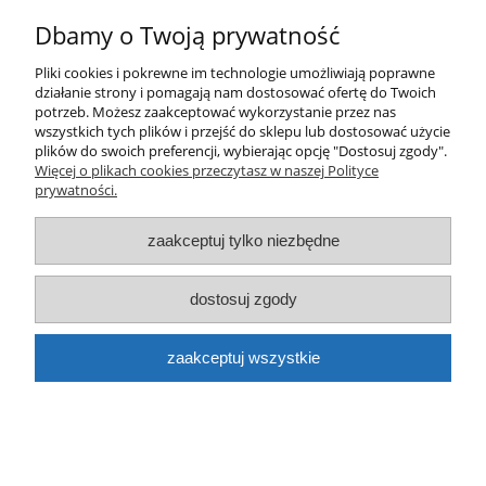
Dbamy o Twoją prywatność
Pliki cookies i pokrewne im technologie umożliwiają poprawne
działanie strony i pomagają nam dostosować ofertę do Twoich
Farba DOPE CANS classic spray D-040 Shock
potrzeb. Możesz zaakceptować wykorzystanie przez nas
wszystkich tych plików i przejść do sklepu lub dostosować użycie
Pink 400ml
plików do swoich preferencji, wybierając opcję "Dostosuj zgody".
Więcej o plikach cookies przeczytasz w naszej Polityce
16,50 zł
prywatności.
do koszyka
zaakceptuj tylko niezbędne
dostosuj zgody
zaakceptuj wszystkie
Farba DOPE CANS classic spray D-082 Grass
400ml