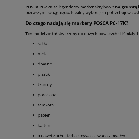
POSCA PC-17K
to legendarny marker akrylowy z
najgrubszą 
pierwszym pociągnięciu. Idealny wybór, jeśli potrzebujesz zos
Do czego nadają się markery POSCA PC-17K?
Ten model został stworzony do dużych powierzchni i śmiałych
szkło
metal
drewno
plastik
tkaniny
porcelana
terakota
papier
karton
a nawet
ciało
– farba zmywa się wodą z mydłem