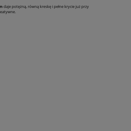
mm
daje potężną, równą kreskę i pełne krycie już przy
kreatywne.