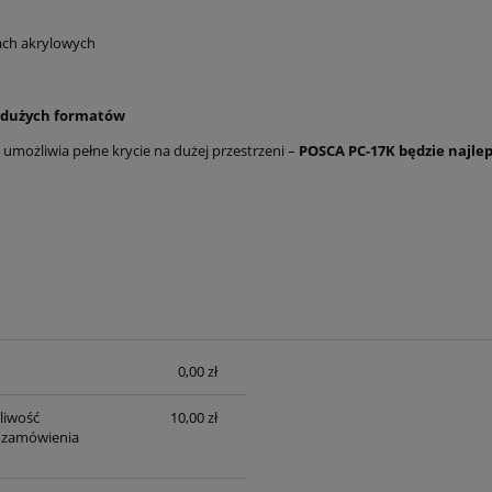
ach akrylowych
i dużych formatów
i umożliwia pełne krycie na dużej przestrzeni –
POSCA PC-17K będzie najl
0,00 zł
sztów
liwość
10,00 zł
 zamówienia