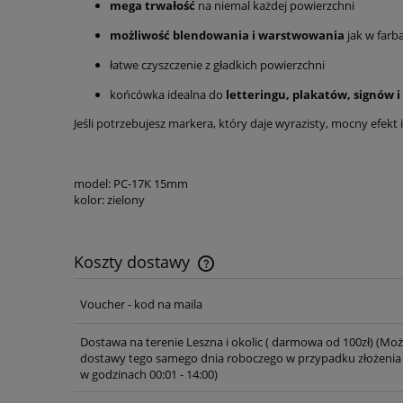
mega trwałość
na niemal każdej powierzchni
możliwość blendowania i warstwowania
jak w farb
łatwe czyszczenie z gładkich powierzchni
końcówka idealna do
letteringu, plakatów, signów 
Jeśli potrzebujesz markera, który daje wyrazisty, mocny efekt 
model: PC-17K 15mm
kolor: zielony
Koszty dostawy
Voucher - kod na maila
Cena nie zawiera ewentualnych ko
płatności
Dostawa na terenie Leszna i okolic ( darmowa od 100zł)
(Moż
dostawy tego samego dnia roboczego w przypadku złożenia
w godzinach 00:01 - 14:00)