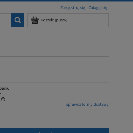
Zarejestruj się
Zaloguj się
Koszyk:
(pusty)
paniu
y
sprawdź formy dostawy