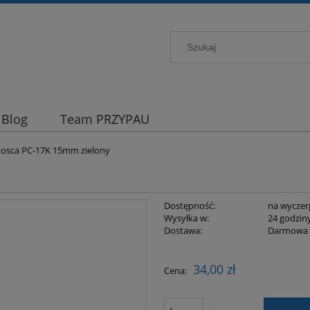
Blog
Team PRZYPAU
Posca PC-17K 15mm zielony
Dostępność:
na wyczer
Wysyłka w:
24 godzin
Dostawa:
Darmowa
Cena nie zawiera ewentualnych kosztów
34,00 zł
Cena:
płatności