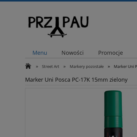
Menu
Nowości
Promocje
»
»
»
Street Art
Markery pozostałe
Marker Uni 
Marker Uni Posca PC-17K 15mm zielony