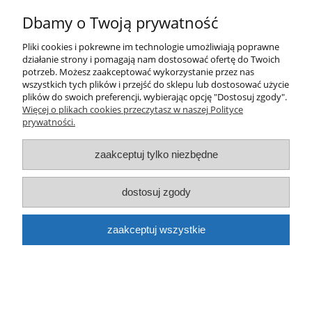
Dbamy o Twoją prywatność
Pliki cookies i pokrewne im technologie umożliwiają poprawne
Dope Cans THUG marker 12mm czarny
działanie strony i pomagają nam dostosować ofertę do Twoich
potrzeb. Możesz zaakceptować wykorzystanie przez nas
13,00 zł
wszystkich tych plików i przejść do sklepu lub dostosować użycie
plików do swoich preferencji, wybierając opcję "Dostosuj zgody".
Więcej o plikach cookies przeczytasz w naszej Polityce
prywatności.
zaakceptuj tylko niezbędne
dostosuj zgody
zaakceptuj wszystkie
Markal Paintstick B Marker Standard żółty
10,00 zł