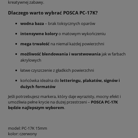
kreatywnej zabawy.
Dlaczego warto wybrać POSCA PC-17K?
wodna baza
– brak toksycznych oparów
intensywne kolory
o matowym wykończeniu
mega trwałość
na niemal każdej powierzchni
możliwość blendowania i warstwowania
jak w farbach
akrylowych
łatwe czyszczenie z gładkich powierzchni
końcówka idealna do
letteringu, plakatów, signów i
dużych formatów
Jeśli potrzebujesz markera, który daje wyrazisty, mocny efekt i
umożliwia pełne krycie na dużej przestrzeni –
POSCA PC-17K
będzie najlepszym wyborem
.
model: PC-17K 15mm
kolor: czerwony