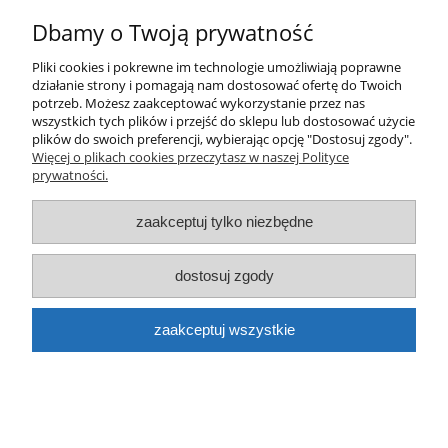
Dbamy o Twoją prywatność
Pliki cookies i pokrewne im technologie umożliwiają poprawne
działanie strony i pomagają nam dostosować ofertę do Twoich
potrzeb. Możesz zaakceptować wykorzystanie przez nas
wszystkich tych plików i przejść do sklepu lub dostosować użycie
Marker Posca PC-5M Jasno-brązowy
plików do swoich preferencji, wybierając opcję "Dostosuj zgody".
Więcej o plikach cookies przeczytasz w naszej Polityce
16,50 zł
prywatności.
zaakceptuj tylko niezbędne
dostosuj zgody
zaakceptuj wszystkie
Marker Posca PC-5M Fluo Żółty
16,50 zł