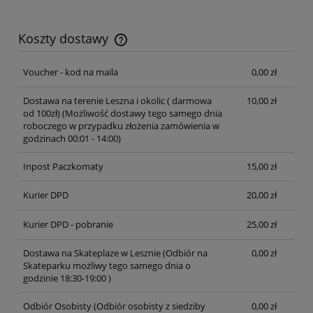
Koszty dostawy
Cena nie zawiera ewentualnych kosztów płatności
Voucher - kod na maila
0,00 zł
Dostawa na terenie Leszna i okolic ( darmowa
10,00 zł
od 100zł)
(Możliwość dostawy tego samego dnia
roboczego w przypadku złożenia zamówienia w
godzinach 00:01 - 14:00)
Inpost Paczkomaty
15,00 zł
Kurier DPD
20,00 zł
Kurier DPD - pobranie
25,00 zł
Dostawa na Skateplaze w Lesznie
(Odbiór na
0,00 zł
Skateparku możliwy tego samego dnia o
godzinie 18:30-19:00 )
Odbiór Osobisty
(Odbiór osobisty z siedziby
0,00 zł