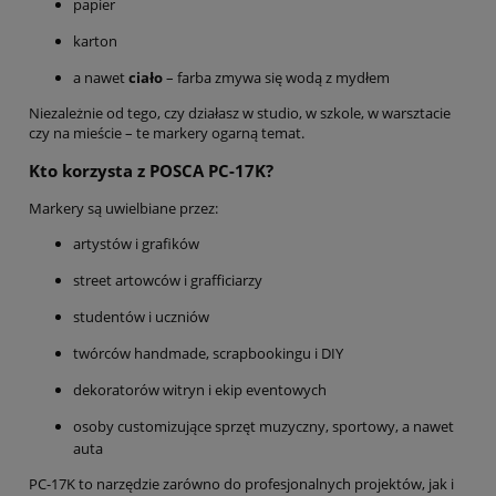
papier
karton
a nawet
ciało
– farba zmywa się wodą z mydłem
Niezależnie od tego, czy działasz w studio, w szkole, w warsztacie
czy na mieście – te markery ogarną temat.
Kto korzysta z POSCA PC-17K?
Markery są uwielbiane przez:
artystów i grafików
street artowców i grafficiarzy
studentów i uczniów
twórców handmade, scrapbookingu i DIY
dekoratorów witryn i ekip eventowych
osoby customizujące sprzęt muzyczny, sportowy, a nawet
auta
PC-17K to narzędzie zarówno do profesjonalnych projektów, jak i