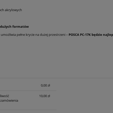
ach akrylowych
i dużych formatów
i umożliwia pełne krycie na dużej przestrzeni –
POSCA PC-17K będzie najl
0,00 zł
sztów
liwość
10,00 zł
 zamówienia