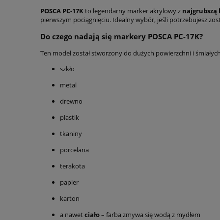
POSCA PC-17K
to legendarny marker akrylowy z
najgrubszą 
pierwszym pociągnięciu. Idealny wybór, jeśli potrzebujesz zos
Do czego nadają się markery POSCA PC-17K?
Ten model został stworzony do dużych powierzchni i śmiałych
szkło
metal
drewno
plastik
tkaniny
porcelana
terakota
papier
karton
a nawet
ciało
– farba zmywa się wodą z mydłem