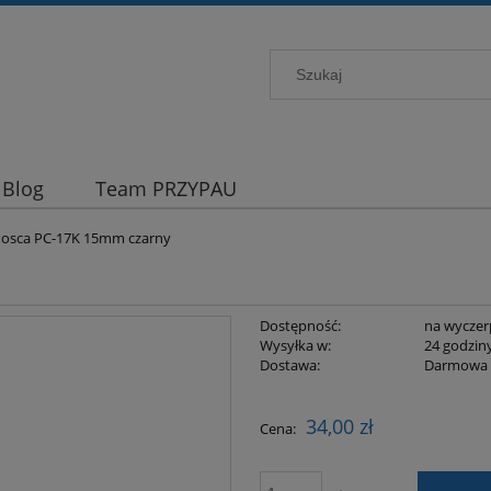
Blog
Team PRZYPAU
Posca PC-17K 15mm czarny
Dostępność:
na wyczer
Wysyłka w:
24 godzin
Dostawa:
Darmowa
Cena nie zawiera ewentualnych kosztów
34,00 zł
Cena:
płatności