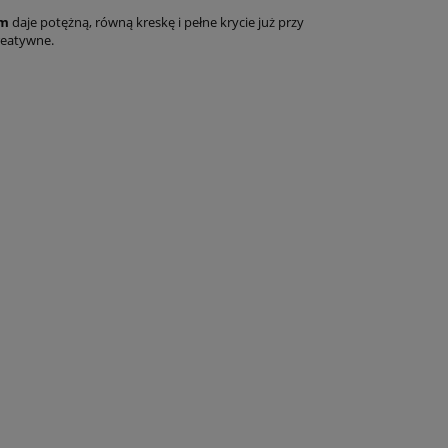
mm
daje potężną, równą kreskę i pełne krycie już przy
kreatywne.