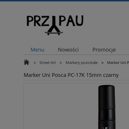
Menu
Nowości
Promocje
»
»
»
Street Art
Markery pozostałe
Marker Uni 
Marker Uni Posca PC-17K 15mm czarny