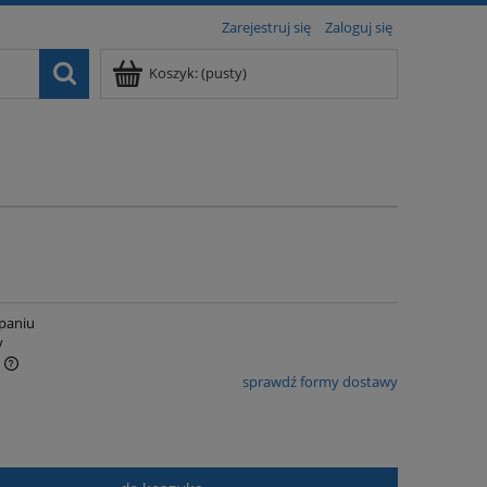
Zarejestruj się
Zaloguj się
Koszyk:
(pusty)
paniu
y
sprawdź formy dostawy