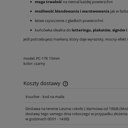
mega trwałość
na niemal każdej powierzchni
możliwość blendowania i warstwowania
jak w farb
łatwe czyszczenie z gładkich powierzchni
końcówka idealna do
letteringu, plakatów, signów 
Jeśli potrzebujesz markera, który daje wyrazisty, mocny efekt 
model: PC-17K 15mm
kolor: czarny
Koszty dostawy
Voucher - kod na maila
Cena nie zawiera ewentualnych ko
płatności
Dostawa na terenie Leszna i okolic ( darmowa od 100zł)
(Moż
dostawy tego samego dnia roboczego w przypadku złożenia
w godzinach 00:01 - 14:00)