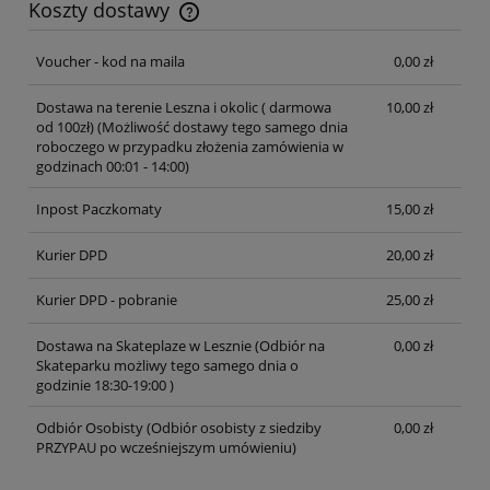
Koszty dostawy
Cena nie zawiera ewentualnych kosztów płatności
Voucher - kod na maila
0,00 zł
Dostawa na terenie Leszna i okolic ( darmowa
10,00 zł
od 100zł)
(Możliwość dostawy tego samego dnia
roboczego w przypadku złożenia zamówienia w
godzinach 00:01 - 14:00)
Inpost Paczkomaty
15,00 zł
Kurier DPD
20,00 zł
Kurier DPD - pobranie
25,00 zł
Dostawa na Skateplaze w Lesznie
(Odbiór na
0,00 zł
Skateparku możliwy tego samego dnia o
godzinie 18:30-19:00 )
Odbiór Osobisty
(Odbiór osobisty z siedziby
0,00 zł
PRZYPAU po wcześniejszym umówieniu)