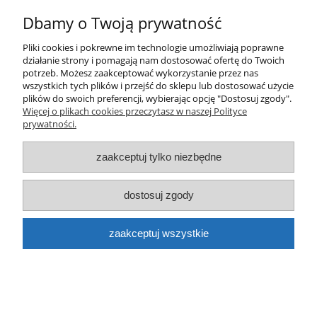
do koszyka
Dbamy o Twoją prywatność
Pliki cookies i pokrewne im technologie umożliwiają poprawne
działanie strony i pomagają nam dostosować ofertę do Twoich
potrzeb. Możesz zaakceptować wykorzystanie przez nas
wszystkich tych plików i przejść do sklepu lub dostosować użycie
plików do swoich preferencji, wybierając opcję "Dostosuj zgody".
Więcej o plikach cookies przeczytasz w naszej Polityce
prywatności.
Marker Posca PC-5M Biały
zaakceptuj tylko niezbędne
16,50 zł
do koszyka
dostosuj zgody
zaakceptuj wszystkie
Dope Cans Beast Marker pusty