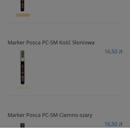
Marker Posca PC-5M Kość Słoniowa
16,50 zł
Marker Posca PC-5M Ciemno-szary
16,50 zł