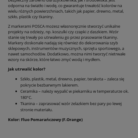
odporna na światło i wodę, co gwarantuje trwałość kolorów na
wielu różnych powierzchniach, takich jak papier, drewno, metal,
szkło, plastik czy tkaniny.
Z markerami POSCA możesz własnoręcznie stworzyć unikalne
projekty na odzieży, np. koszulki czy czapki z daszkiem. Wzór
stanie się trwały po utrwaleniu go przez prasowanie tkaniny.
Markery doskonale nadają się również do dekorowania szyb
sklepowych, instrumentów muzycznych, sprzętu sportowego, a
nawet samochodów. Dodatkowo, można nimi tworzyć nietrwałe
wzory na skórze, które łatwo zmyć wodą i mydłem.
Jak utrwalić kolor?
Szkło, plastik, metal, drewno, papier, terakota – zaleca się
pokrycie bezbarwnym lakierem.
Ceramika – należy wypalić w piekarniku w temperaturze ok.
180°C.
Tkanina – zaprasować wzór żelazkiem bez pary po lewej
stronie materiału.
Kolor: Fluo Pomarańczowy (F.Orange)