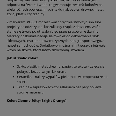
odporna na światło i wodę, co gwarantuje trwałość kolorów na
wielu różnych powierzchniach, takich jak papier, drewno, metal,
szkło, plastik czy tkaniny.
Z markerami POSCA możesz własnoręcznie stworzyć unikalne
projekty na odzieży, np. koszulki czy czapki z daszkiem. Wzór
stanie się trwały po utrwaleniu go przez prasowanie tkaniny.
Markery doskonale nadają się również do dekorowania szyb
sklepowych, instrumentów muzycznych, sprzętu sportowego, a
nawet samochodów. Dodatkowo, można nimi tworzyć nietrwałe
wzory na skórze, które łatwo zmyć wodą i mydłem.
Jak utrwalić kolor?
Szkło, plastik, metal, drewno, papier, terakota – zaleca się
pokrycie bezbarwnym lakierem.
Ceramika – należy wypalić w piekarniku w temperaturze ok.
180°C.
Tkanina – zaprasować wzór żelazkiem bez pary po lewej
stronie materiału.
Kolor: Ciemno-żółty (Bright Orange)