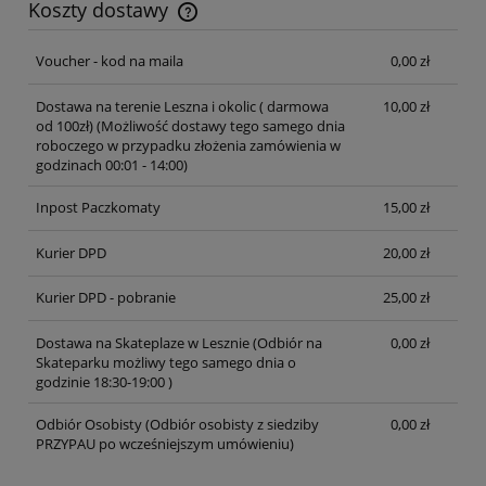
Koszty dostawy
Cena nie zawiera ewentualnych kosztów płatności
Voucher - kod na maila
0,00 zł
Dostawa na terenie Leszna i okolic ( darmowa
10,00 zł
od 100zł)
(Możliwość dostawy tego samego dnia
roboczego w przypadku złożenia zamówienia w
godzinach 00:01 - 14:00)
Inpost Paczkomaty
15,00 zł
Kurier DPD
20,00 zł
Kurier DPD - pobranie
25,00 zł
Dostawa na Skateplaze w Lesznie
(Odbiór na
0,00 zł
Skateparku możliwy tego samego dnia o
godzinie 18:30-19:00 )
Odbiór Osobisty
(Odbiór osobisty z siedziby
0,00 zł
PRZYPAU po wcześniejszym umówieniu)