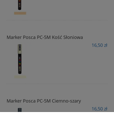
Marker Posca PC-5M Kość Słoniowa
16,50 zł
Marker Posca PC-5M Ciemno-szary
16,50 zł