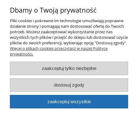
do koszyka
Dbamy o Twoją prywatność
Pliki cookies i pokrewne im technologie umożliwiają poprawne
działanie strony i pomagają nam dostosować ofertę do Twoich
potrzeb. Możesz zaakceptować wykorzystanie przez nas
wszystkich tych plików i przejść do sklepu lub dostosować użycie
plików do swoich preferencji, wybierając opcję "Dostosuj zgody".
Więcej o plikach cookies przeczytasz w naszej Polityce
prywatności.
Marker Posca PC-5M Biały
zaakceptuj tylko niezbędne
16,50 zł
do koszyka
dostosuj zgody
zaakceptuj wszystkie
Dope Cans Beast Marker pusty