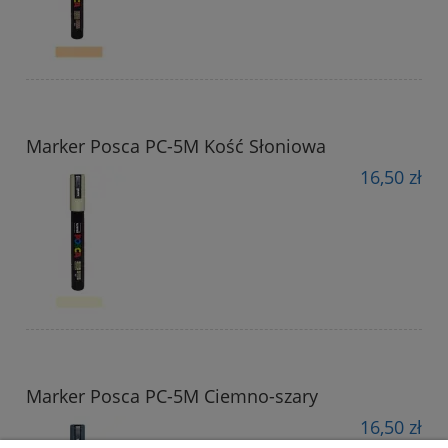
Marker Posca PC-5M Kość Słoniowa
16,50 zł
Marker Posca PC-5M Ciemno-szary
16,50 zł