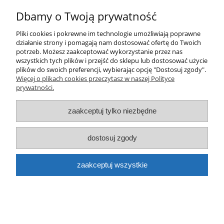
do koszyka
Dbamy o Twoją prywatność
Pliki cookies i pokrewne im technologie umożliwiają poprawne
działanie strony i pomagają nam dostosować ofertę do Twoich
potrzeb. Możesz zaakceptować wykorzystanie przez nas
wszystkich tych plików i przejść do sklepu lub dostosować użycie
plików do swoich preferencji, wybierając opcję "Dostosuj zgody".
Więcej o plikach cookies przeczytasz w naszej Polityce
prywatności.
Marker Posca PC-5M Biały
zaakceptuj tylko niezbędne
16,50 zł
do koszyka
dostosuj zgody
zaakceptuj wszystkie
Dope Cans Beast Marker pusty