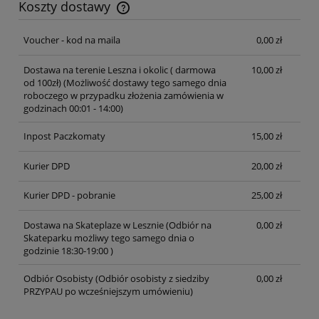
Koszty dostawy
Cena nie zawiera ewentualnych kosztów płatności
Voucher - kod na maila
0,00 zł
Dostawa na terenie Leszna i okolic ( darmowa
10,00 zł
od 100zł)
(Możliwość dostawy tego samego dnia
roboczego w przypadku złożenia zamówienia w
godzinach 00:01 - 14:00)
Inpost Paczkomaty
15,00 zł
Kurier DPD
20,00 zł
Kurier DPD - pobranie
25,00 zł
Dostawa na Skateplaze w Lesznie
(Odbiór na
0,00 zł
Skateparku możliwy tego samego dnia o
godzinie 18:30-19:00 )
Odbiór Osobisty
(Odbiór osobisty z siedziby
0,00 zł
PRZYPAU po wcześniejszym umówieniu)