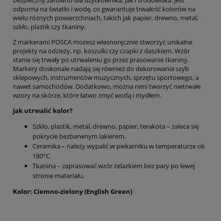
odporna na światło i wodę, co gwarantuje trwałość kolorów na
wielu różnych powierzchniach, takich jak papier, drewno, metal,
szkło, plastik czy tkaniny.
Z markerami POSCA możesz własnoręcznie stworzyć unikalne
projekty na odzieży, np. koszulki czy czapki z daszkiem. Wzór
stanie się trwały po utrwaleniu go przez prasowanie tkaniny.
Markery doskonale nadają się również do dekorowania szyb
sklepowych, instrumentów muzycznych, sprzętu sportowego, a
nawet samochodów. Dodatkowo, można nimi tworzyć nietrwałe
wzory na skórze, które łatwo zmyć wodą i mydłem.
Jak utrwalić kolor?
Szkło, plastik, metal, drewno, papier, terakota – zaleca się
pokrycie bezbarwnym lakierem.
Ceramika – należy wypalić w piekarniku w temperaturze ok.
180°C.
Tkanina – zaprasować wzór żelazkiem bez pary po lewej
stronie materiału.
Kolor: Ciemno-zielony (English Green)