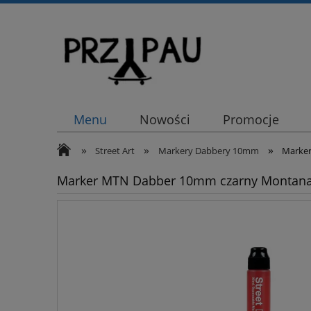
Menu
Nowości
Promocje
»
»
»
Street Art
Markery Dabbery 10mm
Marker
Marker MTN Dabber 10mm czarny Montana