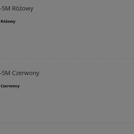
C-5M Różowy
M Różowy
C-5M Czerwony
M Czerwony