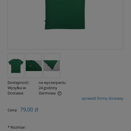
Dostępność:
na wyczerpaniu
Wysyłka w:
24 godziny
Dostawa:
Darmowa
sprawdź formy dostawy
Cena nie zawiera ewentualnych kosztów płatności
79,00 zł
Cena:
*
Rozmiar: