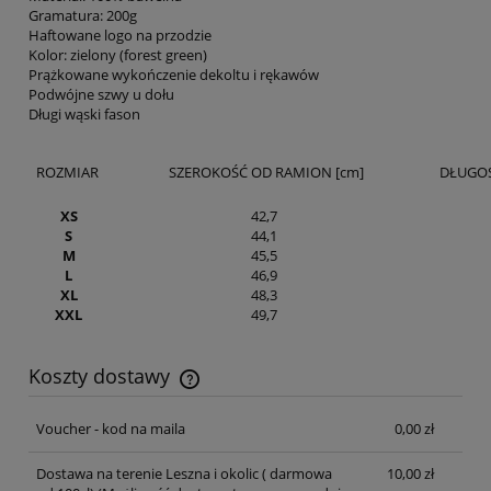
Gramatura: 200g
Haftowane logo na przodzie
Kolor: zielony (forest green)
Prążkowane wykończenie dekoltu i rękawów
Podwójne szwy u dołu
Długi wąski fason
ROZMIAR
SZEROKOŚĆ OD RAMION [cm]
DŁUGOŚ
XS
42,7
S
44,1
M
45,5
L
46,9
XL
48,3
XXL
49,7
Koszty dostawy
Cena nie zawiera ewentualnych kosztów płatności
Voucher - kod na maila
0,00 zł
Dostawa na terenie Leszna i okolic ( darmowa
10,00 zł