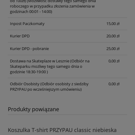
od 100zł)
(Możliwość dostawy tego samego dnia
roboczego w przypadku złożenia zamówienia w
godzinach 00:01 - 14:00)
Inpost Paczkomaty
15,00 zł
Kurier DPD
20,00 zł
Kurier DPD - pobranie
25,00 zł
Dostawa na Skateplaze w Lesznie
(Odbiór na
0,00 zł
Skateparku możliwy tego samego dnia o
godzinie 18:30-19:00 )
Odbiór Osobisty
(Odbiór osobisty z siedziby
0,00 zł
PRZYPAU po wcześniejszym umówieniu)
Produkty powiązane
Koszulka T-shirt PRZYPAU classic niebieska