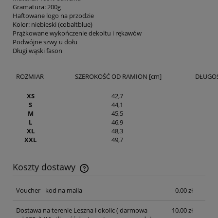
Gramatura: 200g
Haftowane logo na przodzie
Kolor: niebieski (cobaltblue)
Prążkowane wykończenie dekoltu i rękawów
Podwójne szwy u dołu
Długi wąski fason
ROZMIAR
SZEROKOŚĆ OD RAMION [cm]
DŁUGOŚ
XS
42,7
S
44,1
M
45,5
L
46,9
XL
48,3
XXL
49,7
Koszty dostawy
Cena nie zawiera ewentualnych kosztów płatności
Voucher - kod na maila
0,00 zł
Dostawa na terenie Leszna i okolic ( darmowa
10,00 zł