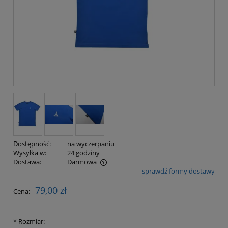
Dostępność:
na wyczerpaniu
Wysyłka w:
24 godziny
Dostawa:
Darmowa
sprawdź formy dostawy
Cena nie zawiera ewentualnych kosztów płatności
79,00 zł
Cena:
*
Rozmiar: