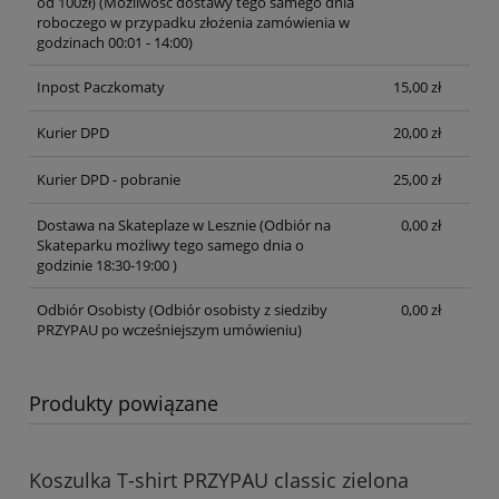
od 100zł)
(Możliwość dostawy tego samego dnia
roboczego w przypadku złożenia zamówienia w
godzinach 00:01 - 14:00)
Inpost Paczkomaty
15,00 zł
Kurier DPD
20,00 zł
Kurier DPD - pobranie
25,00 zł
Dostawa na Skateplaze w Lesznie
(Odbiór na
0,00 zł
Skateparku możliwy tego samego dnia o
godzinie 18:30-19:00 )
Odbiór Osobisty
(Odbiór osobisty z siedziby
0,00 zł
PRZYPAU po wcześniejszym umówieniu)
Produkty powiązane
Koszulka T-shirt PRZYPAU classic zielona