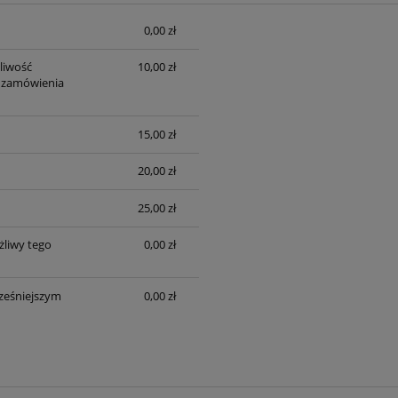
0,00 zł
sztów
liwość
10,00 zł
 zamówienia
15,00 zł
20,00 zł
25,00 zł
liwy tego
0,00 zł
ześniejszym
0,00 zł