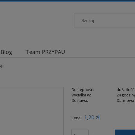
Blog
Team PRZYPAU
ap
Dostępność:
duża ilość
Wysyłka w:
24 godzin
Dostawa:
Darmowa
Cena nie zawiera ewentualnych kosztów
1,20 zł
Cena:
płatności