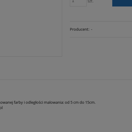
szt.
Producent:
-
sowanej farby i odległości malowania: od 5 cm do 15cm.
pl