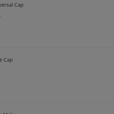
ersal Cap
p
e Cap