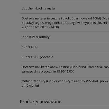
Voucher - kod na maila
Cena nie zawiera ewentualnych ko
płatności
Dostawa na terenie Leszna i okolic ( darmowa od 100zł)
(Moż
dostawy tego samego dnia roboczego w przypadku złożenia
w godzinach 00:01 - 14:00)
Inpost Paczkomaty
Kurier DPD
Kurier DPD - pobranie
Dostawa na Skateplaze w Lesznie
(Odbiór na Skateparku moż
samego dnia o godzinie 18:30-19:00 )
Odbiór Osobisty
(Odbiór osobisty z siedziby PRZYPAU po wc
umówieniu)
Produkty powiązane