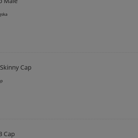
p Male
ęska
Skinny Cap
ap
3 Cap