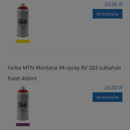
24,00 zł
do koszyka
Farba MTN Montana 94 spray RV-283 sułtański
fiolet 400ml
24,00 zł
do koszyka