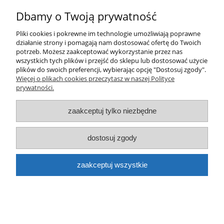
Dbamy o Twoją prywatność
do koszyka
Pliki cookies i pokrewne im technologie umożliwiają poprawne
działanie strony i pomagają nam dostosować ofertę do Twoich
potrzeb. Możesz zaakceptować wykorzystanie przez nas
wszystkich tych plików i przejść do sklepu lub dostosować użycie
plików do swoich preferencji, wybierając opcję "Dostosuj zgody".
Więcej o plikach cookies przeczytasz w naszej Polityce
prywatności.
Farba MTN Montana 94 spray RV-195 fioletowy
zaakceptuj tylko niezbędne
Shiva Violet 400ml
dostosuj zgody
24,00 zł
do koszyka
zaakceptuj wszystkie