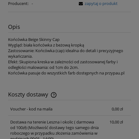
Producent:
-
zapytaj o produkt
Opis
Końcówka Beige Skinny Cap
Wygląd: biała końcówka z beżową kropką
Zastosowanie: Końcówka (cap) idealna do detali i precyzyjnego
wykańczania.
Efekt: Skupiona kreska w zależności od zastosowanej farby i
odległości malowania: od 1cm do 2cm.
Końcówka pasuje do wszystkich farb dostępnych na przypau.pl
Koszty dostawy
Cena nie zawiera ewentualnych kosztów płatności
Voucher - kod na maila
0,00 zł
Dostawa na terenie Leszna i okolic ( darmowa
10,00 zł
od 100zł)
(Możliwość dostawy tego samego dnia
roboczego w przypadku złożenia zamówienia w
godzinach 00:01 - 14:00)