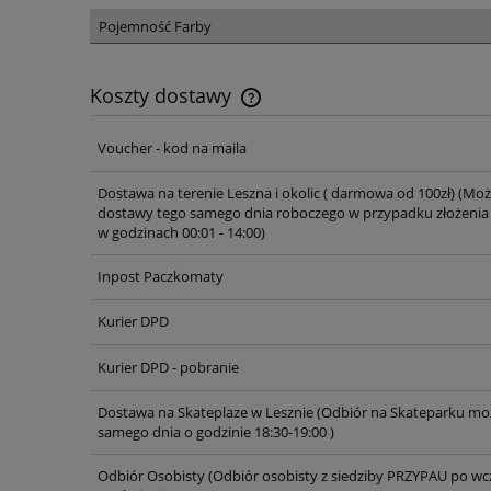
Pojemność Farby
Koszty dostawy
Voucher - kod na maila
Cena nie zawiera ewentualnych ko
płatności
Dostawa na terenie Leszna i okolic ( darmowa od 100zł)
(Moż
dostawy tego samego dnia roboczego w przypadku złożenia
w godzinach 00:01 - 14:00)
Inpost Paczkomaty
Kurier DPD
Kurier DPD - pobranie
Dostawa na Skateplaze w Lesznie
(Odbiór na Skateparku moż
samego dnia o godzinie 18:30-19:00 )
Odbiór Osobisty
(Odbiór osobisty z siedziby PRZYPAU po wc