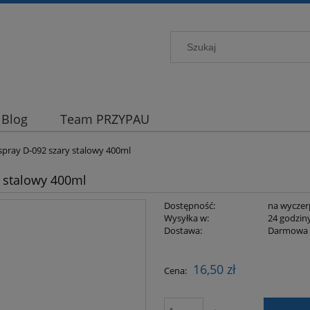
Blog
Team PRZYPAU
spray D-092 szary stalowy 400ml
y stalowy 400ml
Dostępność:
na wyczer
Wysyłka w:
24 godzin
Dostawa:
Darmowa
Cena nie zawiera ewentualnych kosztów
16,50 zł
Cena:
płatności