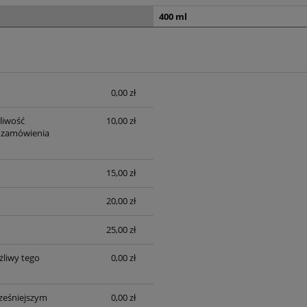
400 ml
0,00 zł
sztów
liwość
10,00 zł
 zamówienia
15,00 zł
20,00 zł
25,00 zł
liwy tego
0,00 zł
ześniejszym
0,00 zł