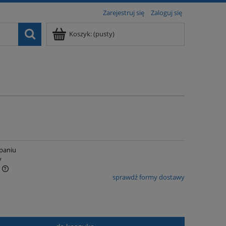
Zarejestruj się
Zaloguj się
Koszyk:
(pusty)
paniu
y
sprawdź formy dostawy