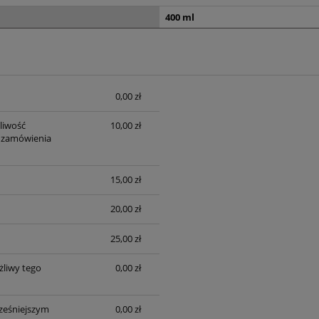
400 ml
0,00 zł
sztów
liwość
10,00 zł
 zamówienia
15,00 zł
20,00 zł
25,00 zł
liwy tego
0,00 zł
ześniejszym
0,00 zł