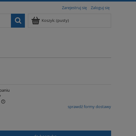
Zarejestruj się
Zaloguj się
Koszyk:
(pusty)
paniu
y
sprawdź formy dostawy