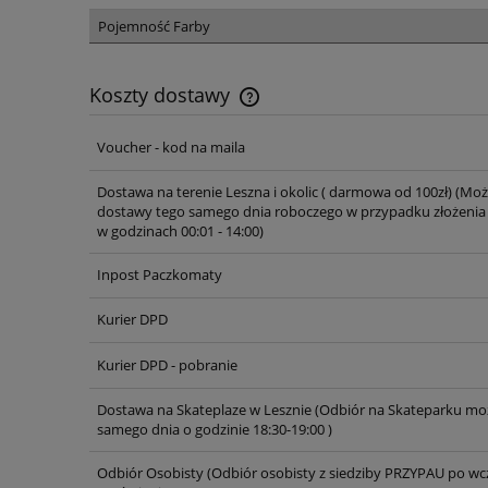
Pojemność Farby
Koszty dostawy
Voucher - kod na maila
Cena nie zawiera ewentualnych ko
płatności
Dostawa na terenie Leszna i okolic ( darmowa od 100zł)
(Moż
dostawy tego samego dnia roboczego w przypadku złożenia
w godzinach 00:01 - 14:00)
Inpost Paczkomaty
Kurier DPD
Kurier DPD - pobranie
Dostawa na Skateplaze w Lesznie
(Odbiór na Skateparku moż
samego dnia o godzinie 18:30-19:00 )
Odbiór Osobisty
(Odbiór osobisty z siedziby PRZYPAU po wc