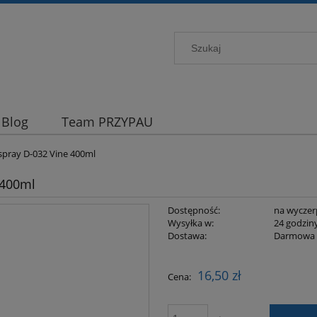
Blog
Team PRZYPAU
spray D-032 Vine 400ml
 400ml
Dostępność:
na wyczer
Wysyłka w:
24 godzin
Dostawa:
Darmowa
Cena nie zawiera ewentualnych kosztów
16,50 zł
Cena:
płatności