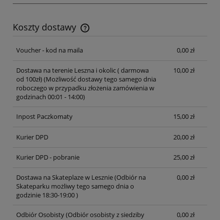
Koszty dostawy
Cena nie zawiera ewentualnych kosztów płatności
Voucher - kod na maila
0,00 zł
Dostawa na terenie Leszna i okolic ( darmowa
10,00 zł
od 100zł)
(Możliwość dostawy tego samego dnia
roboczego w przypadku złożenia zamówienia w
godzinach 00:01 - 14:00)
Inpost Paczkomaty
15,00 zł
Kurier DPD
20,00 zł
Kurier DPD - pobranie
25,00 zł
Dostawa na Skateplaze w Lesznie
(Odbiór na
0,00 zł
Skateparku możliwy tego samego dnia o
godzinie 18:30-19:00 )
Odbiór Osobisty
(Odbiór osobisty z siedziby
0,00 zł