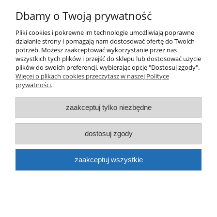
Dbamy o Twoją prywatność
Pliki cookies i pokrewne im technologie umożliwiają poprawne
działanie strony i pomagają nam dostosować ofertę do Twoich
Farba DOPE CANS classic spray D-500 Gold
potrzeb. Możesz zaakceptować wykorzystanie przez nas
wszystkich tych plików i przejść do sklepu lub dostosować użycie
Chrome 400ml
plików do swoich preferencji, wybierając opcję "Dostosuj zgody".
Więcej o plikach cookies przeczytasz w naszej Polityce
17,50 zł
prywatności.
do koszyka
zaakceptuj tylko niezbędne
dostosuj zgody
zaakceptuj wszystkie
Farba DOPE CANS classic spray D-030
czerwona Signal Red 400ml