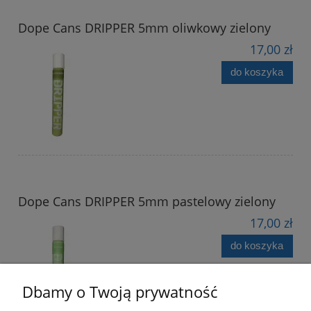
Dope Cans DRIPPER 5mm oliwkowy zielony
17,00 zł
do koszyka
Dope Cans DRIPPER 5mm pastelowy zielony
17,00 zł
do koszyka
Dbamy o Twoją prywatność