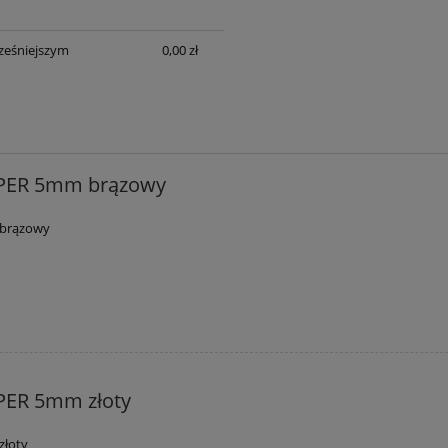
ześniejszym
0,00 zł
PER 5mm brązowy
 brązowy
PER 5mm złoty
złoty