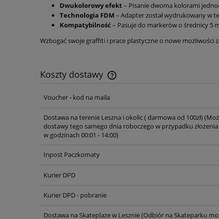
Dwukolorowy efekt
– Pisanie dwoma kolorami jednocz
Technologia FDM
– Adapter został wydrukowany w tec
Kompatybilność
– Pasuje do markerów o średnicy 5 m
Wzbogać swoje graffiti i prace plastyczne o nowe możliwości 
Koszty dostawy
Voucher - kod na maila
Cena nie zawiera ewentualnych ko
płatności
Dostawa na terenie Leszna i okolic ( darmowa od 100zł)
(Moż
dostawy tego samego dnia roboczego w przypadku złożenia
w godzinach 00:01 - 14:00)
Inpost Paczkomaty
Kurier DPD
Kurier DPD - pobranie
Dostawa na Skateplaze w Lesznie
(Odbiór na Skateparku moż