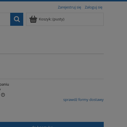
Zarejestruj się
Zaloguj się
Koszyk:
(pusty)
paniu
y
sprawdź formy dostawy