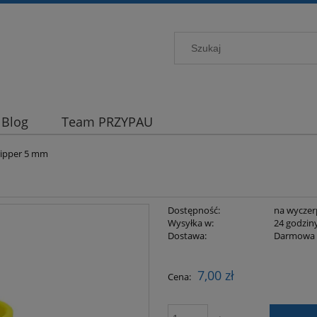
Blog
Team PRZYPAU
ipper 5 mm
Dostępność:
na wyczer
Wysyłka w:
24 godzin
Dostawa:
Darmowa
Cena nie zawiera ewentualnych kosztów
7,00 zł
Cena:
płatności