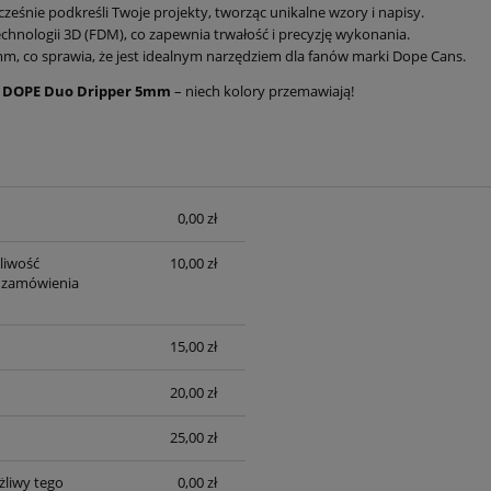
eśnie podkreśli Twoje projekty, tworząc unikalne wzory i napisy.
hnologii 3D (FDM), co zapewnia trwałość i precyzję wykonania.
m, co sprawia, że jest idealnym narzędziem dla fanów marki Dope Cans.
z
DOPE Duo Dripper 5mm
– niech kolory przemawiają!
0,00 zł
sztów
liwość
10,00 zł
 zamówienia
15,00 zł
20,00 zł
25,00 zł
liwy tego
0,00 zł