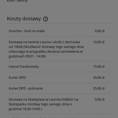
kolor: zielony
Koszty dostawy
Cena nie zawiera ewentualnych kosztów płatności
Voucher - kod na maila
0,00 zł
Dostawa na terenie Leszna i okolic ( darmowa
10,00 zł
od 100zł)
(Możliwość dostawy tego samego dnia
roboczego w przypadku złożenia zamówienia w
godzinach 00:01 - 14:00)
Inpost Paczkomaty
15,00 zł
Kurier DPD
20,00 zł
Kurier DPD - pobranie
25,00 zł
Dostawa na Skateplaze w Lesznie
(Odbiór na
0,00 zł
Skateparku możliwy tego samego dnia o
godzinie 18:30-19:00 )