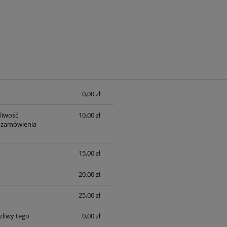
0,00 zł
sztów
liwość
10,00 zł
 zamówienia
15,00 zł
20,00 zł
25,00 zł
liwy tego
0,00 zł