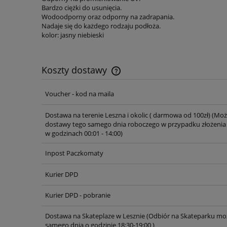
Bardzo ciężki do usunięcia.
Wodoodporny oraz odporny na zadrapania.
Nadaje się do każdego rodzaju podłoża.
kolor: jasny niebieski
Koszty dostawy
Voucher - kod na maila
Cena nie zawiera ewentualnych ko
płatności
Dostawa na terenie Leszna i okolic ( darmowa od 100zł)
(Moż
dostawy tego samego dnia roboczego w przypadku złożenia
w godzinach 00:01 - 14:00)
Inpost Paczkomaty
Kurier DPD
Kurier DPD - pobranie
Dostawa na Skateplaze w Lesznie
(Odbiór na Skateparku moż
samego dnia o godzinie 18:30-19:00 )