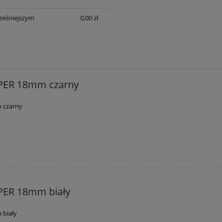
ześniejszym
0,00 zł
PER 18mm czarny
 czarny
PER 18mm biały
 biały