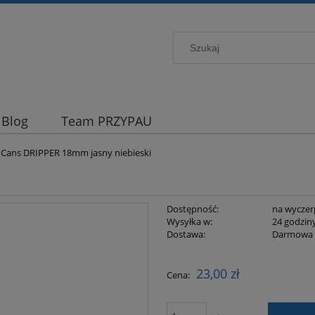
Blog
Team PRZYPAU
Cans DRIPPER 18mm jasny niebieski
Dostępność:
na wyczer
Wysyłka w:
24 godzin
Dostawa:
Darmowa
Cena nie zawiera ewentualnych kosztów
23,00 zł
Cena:
płatności