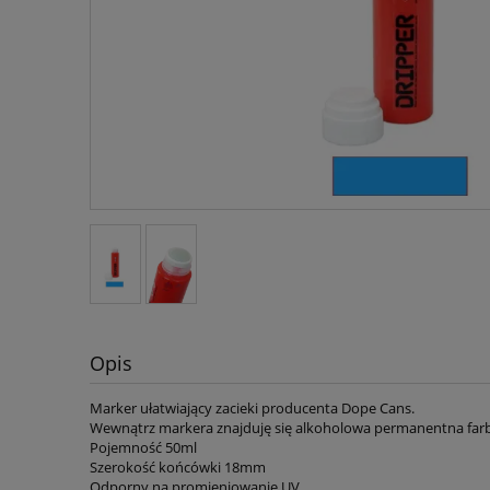
Opis
Marker ułatwiający zacieki producenta Dope Cans.
Wewnątrz markera znajduję się alkoholowa permanentna far
Pojemność 50ml
Szerokość końcówki 18mm
Odporny na promieniowanie UV.