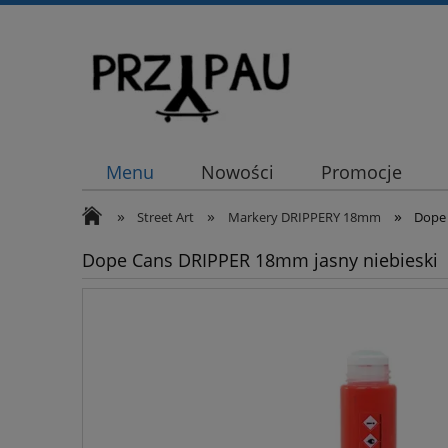
Menu
Nowości
Promocje
»
»
»
Street Art
Markery DRIPPERY 18mm
Dope 
Dope Cans DRIPPER 18mm jasny niebieski