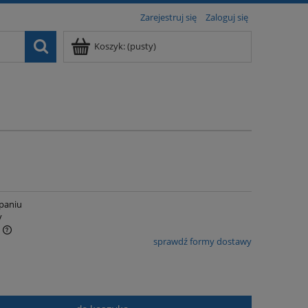
Zarejestruj się
Zaloguj się
Koszyk:
(pusty)
paniu
y
sprawdź formy dostawy