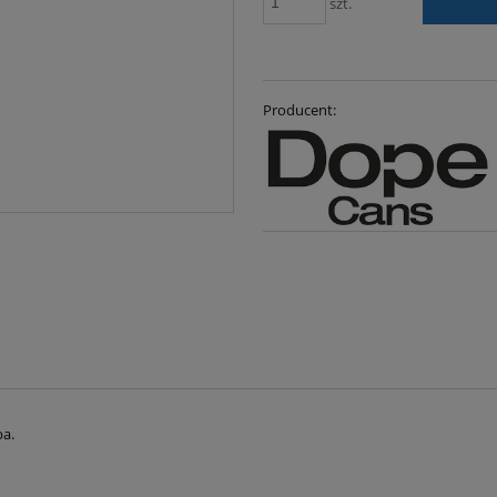
szt.
Producent:
ba.