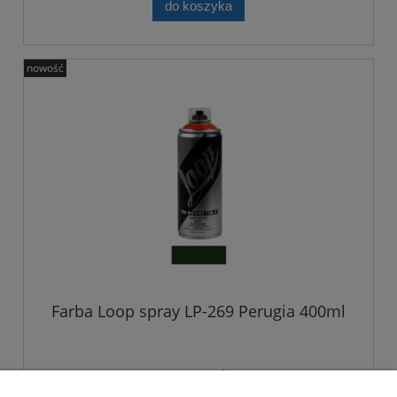
do koszyka
nowość
Farba Loop spray LP-269 Perugia 400ml
21,00 zł