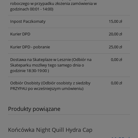
roboczego w przypadku złożenia zamówienia w
godzinach 00:01 - 14:00)
Inpost Paczkomaty
15,00 zł
Kurier DPD
20,00 zł
Kurier DPD - pobranie
25,00 zł
Dostawa na Skateplaze w Lesznie
(Odbiór na
0,00 zł
Skateparku możliwy tego samego dnia o
godzinie 18:30-19:00 )
Odbiór Osobisty
(Odbiór osobisty z siedziby
0,00 zł
PRZYPAU po wcześniejszym umówieniu)
Produkty powiązane
Końcówka Night Quill Hydra Cap