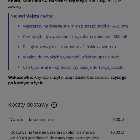
Kobra, Montana 94, Hardcore czy Mega
, o ile mają żeńskie
zawory.
Najważniejsze cechy:
Najszerszy na świecie strumień pustego stożka (5–35 cm)
Kompatybilny z puszkami z wysokim ciśnieniem (600 ml)
Pasuje do wszystkich sprayów z żeńskim zaworem
Idealny do szybkich wypełnień i efektów specjalnych
Cap typu
male
– sprawdź, czy pasuje do Twojej puszki
Wskazówka:
Aby cap służył dłużej i działał bez zarzutu,
czyść go
po każdym użyciu
.
Koszty dostawy
Cena nie zawiera ewentualnych kosztów płatności
Voucher - kod na maila
0,00 zł
Dostawa na terenie Leszna i okolic ( darmowa
10,00 zł
od 100zł)
(Możliwość dostawy tego samego dnia