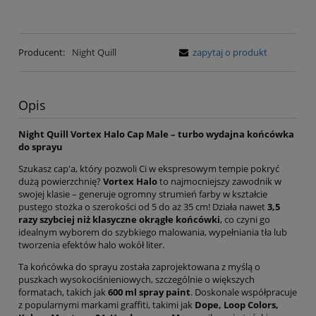
Producent:
Night Quill
zapytaj o produkt
Opis
Night Quill Vortex Halo Cap Male – turbo wydajna końcówka
do sprayu
Szukasz cap'a, który pozwoli Ci w ekspresowym tempie pokryć
dużą powierzchnię?
Vortex Halo
to najmocniejszy zawodnik w
swojej klasie – generuje ogromny strumień farby w kształcie
pustego stożka o szerokości od 5 do aż 35 cm! Działa nawet
3,5
razy szybciej niż klasyczne okrągłe końcówki
, co czyni go
idealnym wyborem do szybkiego malowania, wypełniania tła lub
tworzenia efektów halo wokół liter.
Ta końcówka do sprayu została zaprojektowana z myślą o
puszkach wysokociśnieniowych, szczególnie o większych
formatach, takich jak
600 ml spray paint
. Doskonale współpracuje
z popularnymi markami graffiti, takimi jak
Dope, Loop Colors,