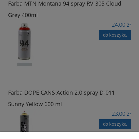
Farba MTN Montana 94 spray RV-305 Cloud
Grey 400ml
24,00 zł
do koszyka
Farba DOPE CANS Action 2.0 spray D-011
Sunny Yellow 600 ml
23,00 zł
do koszyka