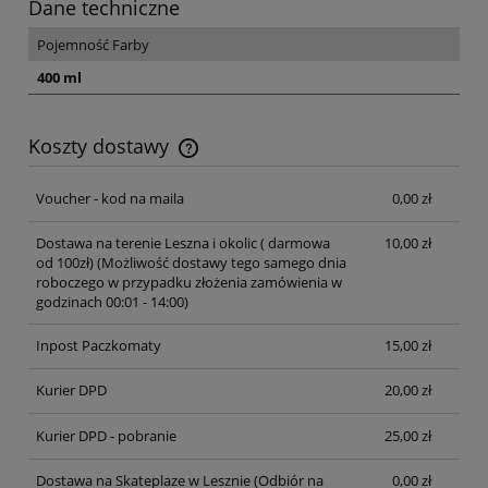
Dane techniczne
Pojemność Farby
400 ml
Koszty dostawy
Cena nie zawiera ewentualnych kosztów płatności
Voucher - kod na maila
0,00 zł
Dostawa na terenie Leszna i okolic ( darmowa
10,00 zł
od 100zł)
(Możliwość dostawy tego samego dnia
roboczego w przypadku złożenia zamówienia w
godzinach 00:01 - 14:00)
Inpost Paczkomaty
15,00 zł
Kurier DPD
20,00 zł
Kurier DPD - pobranie
25,00 zł
Dostawa na Skateplaze w Lesznie
(Odbiór na
0,00 zł