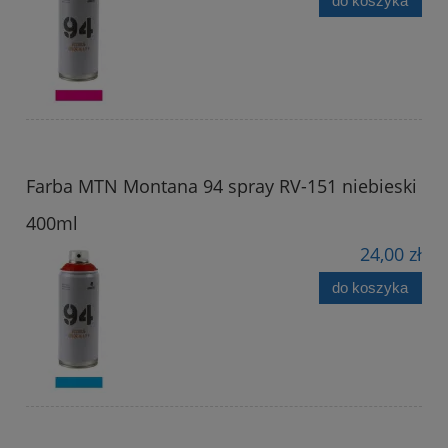
do koszyka
Farba MTN Montana 94 spray RV-151 niebieski
400ml
24,00 zł
do koszyka