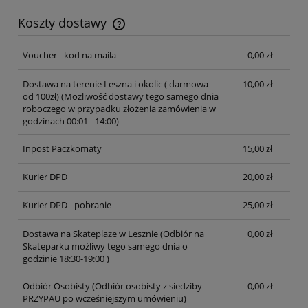
Koszty dostawy
Cena nie zawiera ewentualnych kosztów płatności
Voucher - kod na maila
0,00 zł
Dostawa na terenie Leszna i okolic ( darmowa
10,00 zł
od 100zł)
(Możliwość dostawy tego samego dnia
roboczego w przypadku złożenia zamówienia w
godzinach 00:01 - 14:00)
Inpost Paczkomaty
15,00 zł
Kurier DPD
20,00 zł
Kurier DPD - pobranie
25,00 zł
Dostawa na Skateplaze w Lesznie
(Odbiór na
0,00 zł
Skateparku możliwy tego samego dnia o
godzinie 18:30-19:00 )
Odbiór Osobisty
(Odbiór osobisty z siedziby
0,00 zł
PRZYPAU po wcześniejszym umówieniu)