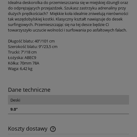
Idealna deskorolka do przemieszczania się w miejskiej dżungli oraz
do odprężających przejażdzek. Szukasz zastrzyku adrenaliny przy
dużych prędkościach? Miękkie koła idealnie zniwelują nierówności
tak wszędobylskiej kostki. Klasyczny kształt nawiązuje do desek
surfingowych. Przemieszczając się na tej desce będzie Ci
towarzyszyło uczucie wolności i surfowania po asfaltowych falach.
Długość blatu: 40”/101 cm
Szerokość blatu: 9”/23,5 cm
Trucki: 7”/18 cm
Łożyska: ABEC9
Kółka: 70mm 78A
Waga: 6,42 kg
Dane techniczne
Deski
9.0"
Koszty dostawy
Cena nie zawiera ewentualnych kosztów płatności