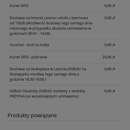
Kurier DPD
0,00 zł
Dostawa na terenie Leszna i okolic ( darmowa
0,00 zł
od 100zł)
(Możliwość dostawy tego samego dnia
roboczego w przypadku złożenia zamówienia w
godzinach 00:01 - 14:00)
Voucher - kod na maila
0,00 zł
Kurier DPD - pobranie
25,00 zł
Dostawa na Skateplaze w Lesznie
(Odbiór na
0,00 zł
Skateparku możliwy tego samego dnia o
godzinie 18:30-19:00 )
Odbiór Osobisty
(Odbiór osobisty z siedziby
0,00 zł
PRZYPAU po wcześniejszym umówieniu)
Produkty powiązane