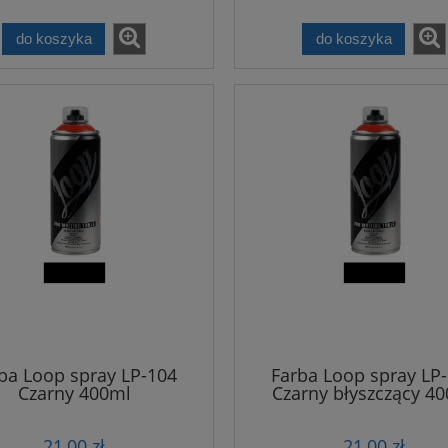
do koszyka
do koszyka
ba Loop spray LP-104
Farba Loop spray LP
Czarny 400ml
Czarny błyszczący 4
21,00 zł
21,00 zł