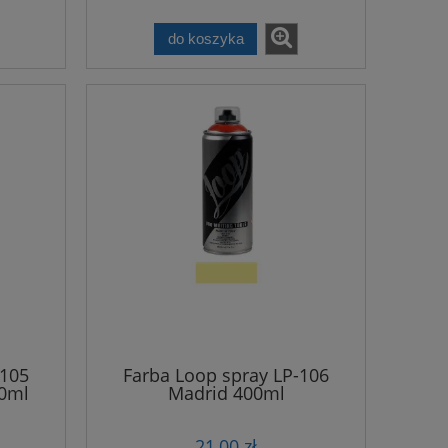
do koszyka
-105
Farba Loop spray LP-106
00ml
Madrid 400ml
21,00 zł