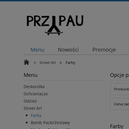
Menu
Nowości
Promocje
»
»
Street Art
Farby
Menu
Opcje p
Deskorolka
Producen
Ochraniacze
Odzież
Cena: (w
Street Art
Farby
Bomb Packi/Zestawy
Farby