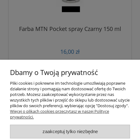
Farba MTN Pocket spray Czarny 150 ml
16,00 zł
do koszyka
Dbamy o Twoją prywatność
Pliki cookies i pokrewne im technologie umożliwiają poprawne
działanie strony i pomagają nam dostosować ofertę do Twoich
«
1
...
10
11
12
13
14
»
potrzeb. Możesz zaakceptować wykorzystanie przez nas
wszystkich tych plików i przejść do sklepu lub dostosować użycie
plików do swoich preferencji, wybierając opcję "Dostosuj zgody".
Pomoc
Więcej o plikach cookies przeczytasz w naszej Polityce
prywatności.
Moje konto
zaakceptuj tylko niezbędne
Płatności i dostawa