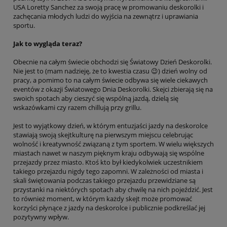
USA Loretty Sanchez za swoją pracę w promowaniu deskorolki i
zachęcania młodych ludzi do wyjścia na zewnątrz i uprawiania
sportu.
Jak to wygląda teraz?
Obecnie na całym świecie obchodzi się Światowy Dzień Deskorolki.
Nie jest to (mam nadzieję, że to kwestia czasu 😉) dzień wolny od
pracy, a pomimo to na całym świecie odbywa się wiele ciekawych
eventów z okazji Światowego Dnia Deskorolki. Skejci zbierają się na
swoich spotach aby cieszyć się wspólną jazdą, dzielą się
wskazówkami czy razem chillują przy grillu.
Jest to wyjątkowy dzień, w którym entuzjaści jazdy na deskorolce
stawiają swoją skejtkulturę na pierwszym miejscu celebrując
wolność i kreatywność związaną z tym sportem. W wielu większych
miastach nawet w naszym pięknym kraju odbywają się wspólne
przejazdy przez miasto. Ktoś kto był kiedykolwiek uczestnikiem
takiego przejazdu nigdy tego zapomni. W zależności od miasta i
skali świętowania podczas takiego przejazdu przewidziane są
przystanki na niektórych spotach aby chwilę na nich pojeździć. Jest
to również moment, w którym każdy skejt może promować
korzyści płynące z jazdy na deskorolce i publicznie podkreślać jej
pozytywny wpływ.