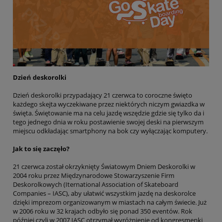
Dzień deskorolki
Dzień deskorolki przypadający 21 czerwca to coroczne święto
każdego skejta wyczekiwane przez niektórych niczym gwiazdka w
święta. Świętowanie ma na celu jazdę wszędzie gdzie się tylko da i
tego jednego dnia w roku postawienie swojej deski na pierwszym
miejscu odkładając smartphony na bok czy wyłączając komputery.
Jak to się zaczęło?
21 czerwca został okrzyknięty Światowym Dniem Deskorolki w
2004 roku przez Międzynarodowe Stowarzyszenie Firm
Deskorolkowych (Iternational Association of Skateboard
Companies – IASC), aby ułatwić wszystkim jazdę na deskorolce
dzięki imprezom organizowanym w miastach na całym świecie. Już
w 2006 roku w 32 krajach odbyło się ponad 350 eventów. Rok
później czyli w 2007 IASC otrzymał wyróżnienie od kongresmenki