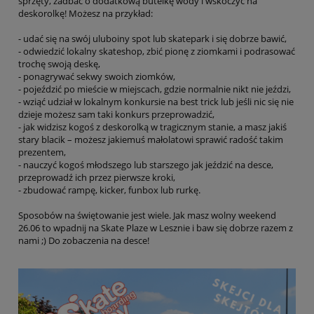
sprzęty, zadbać o dodatkową butelkę wody i wskoczyć na
deskorolkę! Możesz na przykład:
- udać się na swój uluboiny spot lub skatepark i się dobrze bawić,
- odwiedzić lokalny skateshop, zbić pionę z ziomkami i podrasować
trochę swoją deskę,
- ponagrywać sekwy swoich ziomków,
- pojeździć po mieście w miejscach, gdzie normalnie nikt nie jeździ,
- wziąć udział w lokalnym konkursie na best trick lub jeśli nic się nie
dzieje możesz sam taki konkurs przeprowadzić,
- jak widzisz kogoś z deskorolką w tragicznym stanie, a masz jakiś
stary blacik – możesz jakiemuś małolatowi sprawić radość takim
prezentem,
- nauczyć kogoś młodszego lub starszego jak jeździć na desce,
przeprowadź ich przez pierwsze kroki,
- zbudować rampę, kicker, funbox lub rurkę.
Sposobów na świętowanie jest wiele. Jak masz wolny weekend
26.06 to wpadnij na Skate Plaze w Lesznie i baw się dobrze razem z
nami ;) Do zobaczenia na desce!