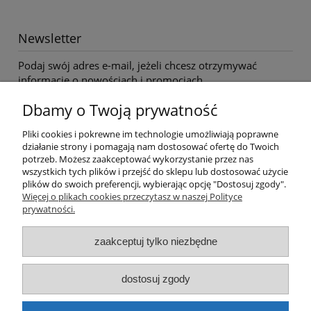
Newsletter
Podaj swój adres e-mail, jeżeli chcesz otrzymywać
informacje o nowościach i promocjach.
Dbamy o Twoją prywatność
Twoje dane będą przetwarzane zgodnie z naszą
polityką
Pliki cookies i pokrewne im technologie umożliwiają poprawne
prywatności
działanie strony i pomagają nam dostosować ofertę do Twoich
potrzeb. Możesz zaakceptować wykorzystanie przez nas
wszystkich tych plików i przejść do sklepu lub dostosować użycie
plików do swoich preferencji, wybierając opcję "Dostosuj zgody".
Pomoc
Więcej o plikach cookies przeczytasz w naszej Polityce
prywatności.
Moje konto
zaakceptuj tylko niezbędne
Płatności i dostawa
dostosuj zgody
Informacje