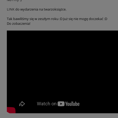
LINK
do wydarzenia na twarzoksiążce.
Tak bawiliśmy się w zeszłym roku :D Już się nie mogę doczekać :D
Do zobaczenia!