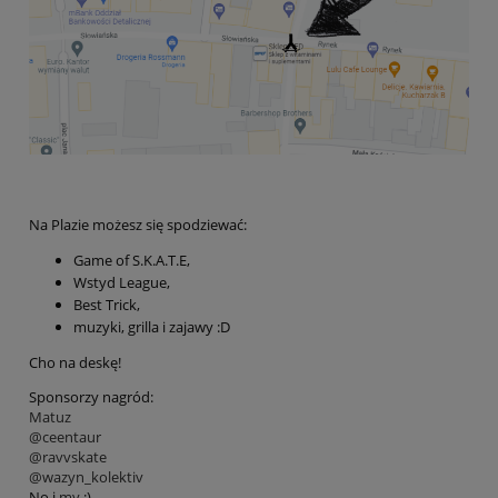
Na Plazie możesz się spodziewać:
Game of S.K.A.T.E,
Wstyd League,
Best Trick,
muzyki, grilla i zajawy :D
Cho na deskę!
Sponsorzy nagród:
Matuz
@ceentaur
@ravvskate
@wazyn_kolektiv
No i
my
:)