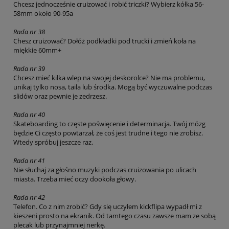
Chcesz jednocześnie cruizować i robić triczki? Wybierz kółka 56-
58mm około 90-95a
Rada nr 38
Chesz cruizować? Dołóż podkładki pod trucki i zmień koła na
miękkie 60mm+
Rada nr 39
Chcesz mieć kilka wlep na swojej deskorolce? Nie ma problemu,
unikaj tylko nosa, taila lub środka. Mogą być wyczuwalne podczas
slidów oraz pewnie je zedrzesz.
Rada nr 40
Skateboarding to częste poświęcenie i determinacja. Twój mózg
będzie Ci często powtarzał, że coś jest trudne i tego nie zrobisz.
Wtedy spróbuj jeszcze raz.
Rada nr 41
Nie słuchaj za głośno muzyki podczas cruizowania po ulicach
miasta. Trzeba mieć oczy dookoła głowy.
Rada nr 42
Telefon. Co z nim zrobić? Gdy się uczyłem kickflipa wypadł mi z
kieszeni prosto na ekranik. Od tamtego czasu zawsze mam ze sobą
plecak lub przynajmniej nerkę.