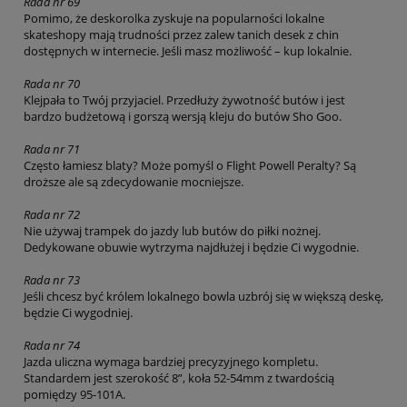
Rada nr 69
Pomimo, że deskorolka zyskuje na popularności lokalne
skateshopy mają trudności przez zalew tanich desek z chin
dostępnych w internecie. Jeśli masz możliwość – kup lokalnie.
Rada nr 70
Klejpała to Twój przyjaciel. Przedłuży żywotność butów i jest
bardzo budżetową i gorszą wersją kleju do butów Sho Goo.
Rada nr 71
Często łamiesz blaty? Może pomyśl o Flight Powell Peralty? Są
droższe ale są zdecydowanie mocniejsze.
Rada nr 72
Nie używaj trampek do jazdy lub butów do piłki nożnej.
Dedykowane obuwie wytrzyma najdłużej i będzie Ci wygodnie.
Rada nr 73
Jeśli chcesz być królem lokalnego bowla uzbrój się w większą deskę,
będzie Ci wygodniej.
Rada nr 74
Jazda uliczna wymaga bardziej precyzyjnego kompletu.
Standardem jest szerokość 8”, koła 52-54mm z twardością
pomiędzy 95-101A.