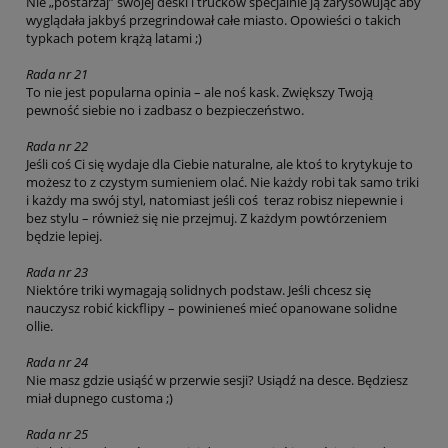
Nie „postarzaj” swojej deski i trucków specjalnie ją zarysowując aby
wyglądała jakbyś przegrindował całe miasto. Opowieści o takich
typkach potem krążą latami ;)
Rada nr 21
To nie jest popularna opinia – ale noś kask. Zwiększy Twoją
pewność siebie no i zadbasz o bezpieczeństwo.
Rada nr 22
Jeśli coś Ci się wydaje dla Ciebie naturalne, ale ktoś to krytykuje to
możesz to z czystym sumieniem olać. Nie każdy robi tak samo triki
i każdy ma swój styl, natomiast jeśli coś teraz robisz niepewnie i
bez stylu – również się nie przejmuj. Z każdym powtórzeniem
będzie lepiej.
Rada nr 23
Niektóre triki wymagają solidnych podstaw. Jeśli chcesz się
nauczysz robić kickflipy – powinieneś mieć opanowane solidne
ollie.
Rada nr 24
Nie masz gdzie usiąść w przerwie sesji? Usiądź na desce. Będziesz
miał dupnego customa ;)
Rada nr 25