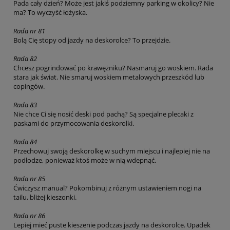
Pada cały dzień? Może jest jakiś podziemny parking w okolicy? Nie
ma? To wyczyść łożyska.
Rada nr 81
Bolą Cię stopy od jazdy na deskorolce? To przejdzie.
Rada 82
Chcesz pogrindować po krawężniku? Nasmaruj go woskiem. Rada
stara jak świat. Nie smaruj woskiem metalowych przeszkód lub
copingów.
Rada 83
Nie chce Ci się nosić deski pod pachą? Są specjalne plecaki z
paskami do przymocowania deskorolki.
Rada 84
Przechowuj swoją deskorolkę w suchym miejscu i najlepiej nie na
podłodze, ponieważ ktoś może w nią wdepnąć.
Rada nr 85
Ćwiczysz manual? Pokombinuj z różnym ustawieniem nogi na
tailu, bliżej kieszonki.
Rada nr 86
Lepiej mieć puste kieszenie podczas jazdy na deskorolce. Upadek