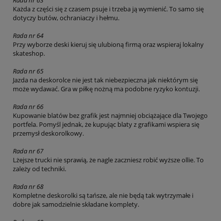
Każda z części się z czasem psuje i trzeba ją wymienić. To samo się
dotyczy butów, ochraniaczy i hełmu.
Rada nr 64
Przy wyborze deski kieruj się ulubioną firmą oraz wspieraj lokalny
skateshop.
Rada nr 65
Jazda na deskorolce nie jest tak niebezpieczna jak niektórym się
może wydawać. Gra w piłkę nożną ma podobne ryzyko kontuzji.
Rada nr 66
Kupowanie blatów bez grafik jest najmniej obciążające dla Twojego
portfela. Pomyśl jednak, że kupując blaty z grafikami wspiera się
przemysł deskorolkowy.
Rada nr 67
Lżejsze trucki nie sprawią, że nagle zaczniesz robić wyższe ollie. To
zależy od techniki.
Rada nr 68
Kompletne deskorolki są tańsze, ale nie będą tak wytrzymałe i
dobre jak samodzielnie składane komplety.