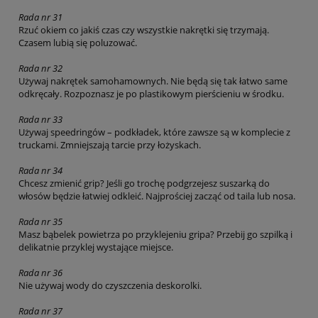
Rada nr 31
Rzuć okiem co jakiś czas czy wszystkie nakrętki się trzymają.
Czasem lubią się poluzować.
Rada nr 32
Używaj nakrętek samohamownych. Nie będą się tak łatwo same
odkręcały. Rozpoznasz je po plastikowym pierścieniu w środku.
Rada nr 33
Używaj speedringów – podkładek, które zawsze są w komplecie z
truckami. Zmniejszają tarcie przy łożyskach.
Rada nr 34
Chcesz zmienić grip? Jeśli go trochę podgrzejesz suszarką do
włosów będzie łatwiej odkleić. Najprościej zacząć od taila lub nosa.
Rada nr 35
Masz bąbelek powietrza po przyklejeniu gripa? Przebij go szpilką i
delikatnie przyklej wystające miejsce.
Rada nr 36
Nie używaj wody do czyszczenia deskorolki.
Rada nr 37