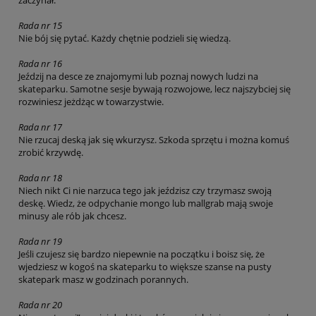
Rada nr 15
Nie bój się pytać. Każdy chętnie podzieli się wiedzą.
Rada nr 16
Jeździj na desce ze znajomymi lub poznaj nowych ludzi na
skateparku. Samotne sesje bywają rozwojowe, lecz najszybciej się
rozwiniesz jeżdżąc w towarzystwie.
Rada nr 17
Nie rzucaj deską jak się wkurzysz. Szkoda sprzętu i można komuś
zrobić krzywdę.
Rada nr 18
Niech nikt Ci nie narzuca tego jak jeździsz czy trzymasz swoją
deskę. Wiedz, że odpychanie mongo lub mallgrab mają swoje
minusy ale rób jak chcesz.
Rada nr 19
Jeśli czujesz się bardzo niepewnie na początku i boisz się, że
wjedziesz w kogoś na skateparku to większe szanse na pusty
skatepark masz w godzinach porannych.
Rada nr 20