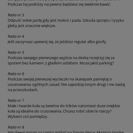
Podczas tej podróży na pewno będziesz się świetnie bawić.
Rada nr 3
Odpuść sobie jazdę gdy jest mokro i pada. Szkoda sprzętu i ryzyko
gleby jest znacznie większe.
Rada nr 4
Jeśli zaczynasz upewnij się, że jeździsz regular albo goofy.
Rada nr 5
Podczas swojego pierwszego wyjścia na deskę rozejrzyj się za
spotem bez kamieni ,z gładkim asfaltem. Może jakiś parking?
Rada nr 6
Podczas swojej pierwszej wycieczki na skatepark pamiętaj o
uszanowaniu ogólnych zasad. Nie zajeżdżaj innym drogi i nie siadaj
na przeszkodach.
Rada nr 7
Małe i twarde koła są świetne do trików natomiast duże miękkie
koła są idealne do cruizowania. Chcesz robić obie te rzeczy?
Wybierz coś pomiędzy.
Rada nr 8
Nie dawaj innym za często jeździć na Twojej desce. Może to trochę