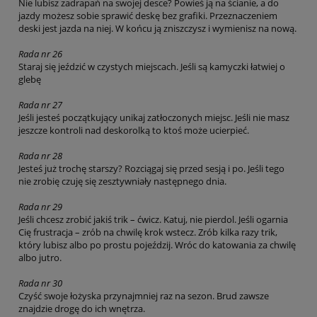
Nie lubisz zadrapań na swojej desce? Powieś ją na ścianie, a do
jazdy możesz sobie sprawić deskę bez grafiki. Przeznaczeniem
deski jest jazda na niej. W końcu ją zniszczysz i wymienisz na nową.
Rada nr 26
Staraj się jeździć w czystych miejscach. Jeśli są kamyczki łatwiej o
glebę
Rada nr 27
Jeśli jesteś początkujący unikaj zatłoczonych miejsc. Jeśli nie masz
jeszcze kontroli nad deskorolką to ktoś może ucierpieć.
Rada nr 28
Jesteś już trochę starszy? Rozciągaj się przed sesją i po. Jeśli tego
nie zrobię czuję się zesztywniały następnego dnia.
Rada nr 29
Jeśli chcesz zrobić jakiś trik – ćwicz. Katuj, nie pierdol. Jeśli ogarnia
Cię frustracja – zrób na chwilę krok wstecz. Zrób kilka razy trik,
który lubisz albo po prostu pojeździj. Wróc do katowania za chwilę
albo jutro.
Rada nr 30
Czyść swoje łożyska przynajmniej raz na sezon. Brud zawsze
znajdzie drogę do ich wnętrza.