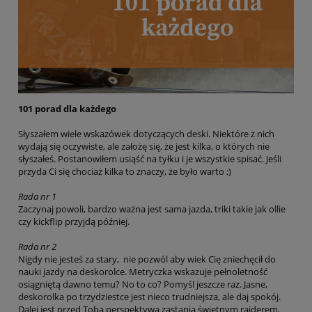
101 porad dla każdego
Słyszałem wiele wskazówek dotyczących deski. Niektóre z nich
wydają się oczywiste, ale założę się, że jest kilka, o których nie
słyszałeś. Postanowiłem usiąść na tyłku i je wszystkie spisać. Jeśli
przyda Ci się chociaż kilka to znaczy, że było warto ;)
Rada nr 1
Zaczynaj powoli, bardzo ważna jest sama jazda, triki takie jak ollie
czy kickflip przyjdą później.
Rada nr 2
Nigdy nie jesteś za stary, nie pozwól aby wiek Cię zniechęcił do
nauki jazdy na deskorolce. Metryczka wskazuje pełnoletność
osiągniętą dawno temu? No to co? Pomyśl jeszcze raz. Jasne,
deskorolka po trzydziestce jest nieco trudniejsza, ale daj spokój.
Dalej jest przed Toba perspektywa zastania świetnym raiderem.