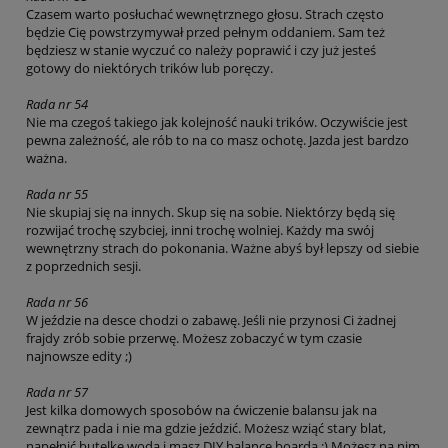
Czasem warto posłuchać wewnętrznego głosu. Strach często
będzie Cię powstrzymywał przed pełnym oddaniem. Sam też
będziesz w stanie wyczuć co należy poprawić i czy już jesteś
gotowy do niektórych trików lub poręczy.
Rada nr 54
Nie ma czegoś takiego jak kolejność nauki trików. Oczywiście jest
pewna zależność, ale rób to na co masz ochotę. Jazda jest bardzo
ważna.
Rada nr 55
Nie skupiaj się na innych. Skup się na sobie. Niektórzy będą się
rozwijać trochę szybciej, inni trochę wolniej. Każdy ma swój
wewnętrzny strach do pokonania. Ważne abyś był lepszy od siebie
z poprzednich sesji.
Rada nr 56
W jeździe na desce chodzi o zabawę. Jeśli nie przynosi Ci żadnej
frajdy zrób sobie przerwę. Możesz zobaczyć w tym czasie
najnowsze edity ;)
Rada nr 57
Jest kilka domowych sposobów na ćwiczenie balansu jak na
zewnątrz pada i nie ma gdzie jeździć. Możesz wziąć stary blat,
napełnić butelkę wodą i masz DIY balance boarda ;) Możesz na nim