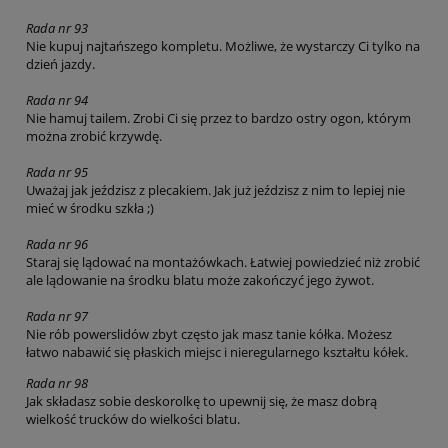
Rada nr 93
Nie kupuj najtańszego kompletu. Możliwe, że wystarczy Ci tylko na
dzień jazdy.
Rada nr 94
Nie hamuj tailem. Zrobi Ci się przez to bardzo ostry ogon, którym
można zrobić krzywdę.
Rada nr 95
Uważaj jak jeździsz z plecakiem. Jak już jeździsz z nim to lepiej nie
mieć w środku szkła ;)
Rada nr 96
Staraj się lądować na montażówkach. Łatwiej powiedzieć niż zrobić
ale lądowanie na środku blatu może zakończyć jego żywot.
Rada nr 97
Nie rób powerslidów zbyt często jak masz tanie kółka. Możesz
łatwo nabawić się płaskich miejsc i nieregularnego kształtu kółek.
Rada nr 98
Jak składasz sobie deskorolkę to upewnij się, że masz dobrą
wielkość trucków do wielkości blatu.