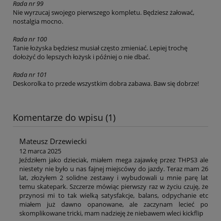
Rada nr 99
Nie wyrzucaj swojego pierwszego kompletu. Będziesz żałować,
nostalgia mocno.
Rada nr 100
Tanie łożyska będziesz musiał często zmieniać. Lepiej trochę
dołożyć do lepszych łożysk i później o nie dbać.
Rada nr 101
Deskorolka to przede wszystkim dobra zabawa. Baw się dobrze!
Komentarze do wpisu (1)
Mateusz Drzewiecki
12 marca 2025
Jeździłem jako dzieciak, miałem mega zajawkę przez THPS3 ale
niestety nie było u nas fajnej miejscówy do jazdy. Teraz mam 26
lat, złożyłem 2 solidne zestawy i wybudowali u mnie parę lat
temu skatepark. Szczerze mówiąc pierwszy raz w życiu czuję, że
przynosi mi to tak wielką satysfakcje, balans, odpychanie etc
miałem już dawno opanowane, ale zaczynam lecieć po
skomplikowane tricki, mam nadzieję że niebawem wleci kickflip