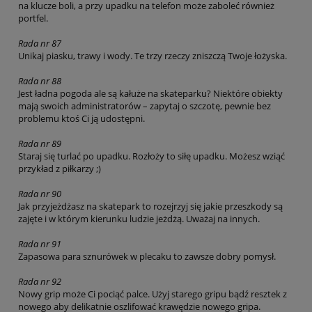
na klucze boli, a przy upadku na telefon może zaboleć również
portfel.
Rada nr 87
Unikaj piasku, trawy i wody. Te trzy rzeczy zniszczą Twoje łożyska.
Rada nr 88
Jest ładna pogoda ale są kałuże na skateparku? Niektóre obiekty
mają swoich administratorów – zapytaj o szczotę, pewnie bez
problemu ktoś Ci ją udostępni.
Rada nr 89
Staraj się turlać po upadku. Rozłoży to siłę upadku. Możesz wziąć
przykład z piłkarzy ;)
Rada nr 90
Jak przyjeżdżasz na skatepark to rozejrzyj się jakie przeszkody są
zajęte i w którym kierunku ludzie jeżdżą. Uważaj na innych.
Rada nr 91
Zapasowa para sznurówek w plecaku to zawsze dobry pomysł.
Rada nr 92
Nowy grip może Ci pociąć palce. Użyj starego gripu bądź resztek z
nowego aby delikatnie oszlifować krawędzie nowego gripa.