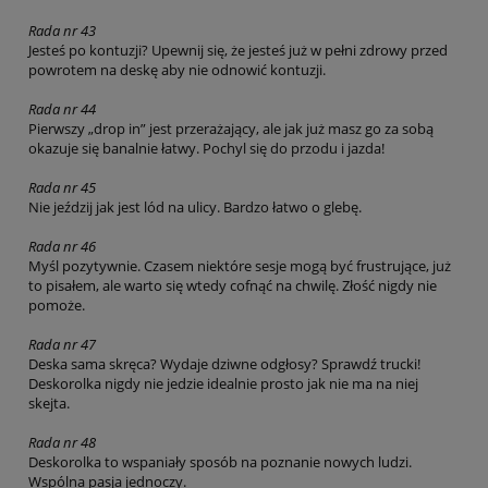
Rada nr 43
Jesteś po kontuzji? Upewnij się, że jesteś już w pełni zdrowy przed
powrotem na deskę aby nie odnowić kontuzji.
Rada nr 44
Pierwszy „drop in” jest przerażający, ale jak już masz go za sobą
okazuje się banalnie łatwy. Pochyl się do przodu i jazda!
Rada nr 45
Nie jeździj jak jest lód na ulicy. Bardzo łatwo o glebę.
Rada nr 46
Myśl pozytywnie. Czasem niektóre sesje mogą być frustrujące, już
to pisałem, ale warto się wtedy cofnąć na chwilę. Złość nigdy nie
pomoże.
Rada nr 47
Deska sama skręca? Wydaje dziwne odgłosy? Sprawdź trucki!
Deskorolka nigdy nie jedzie idealnie prosto jak nie ma na niej
skejta.
Rada nr 48
Deskorolka to wspaniały sposób na poznanie nowych ludzi.
Wspólna pasja jednoczy.