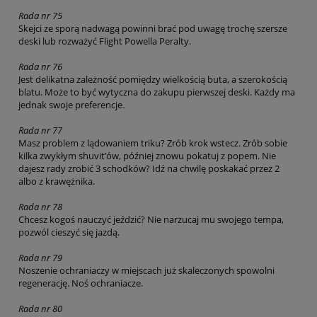
Rada nr 75
Skejci ze sporą nadwagą powinni brać pod uwagę trochę szersze
deski lub rozważyć Flight Powella Peralty.
Rada nr 76
Jest delikatna zależność pomiędzy wielkością buta, a szerokością
blatu. Może to być wytyczna do zakupu pierwszej deski. Każdy ma
jednak swoje preferencje.
Rada nr 77
Masz problem z lądowaniem triku? Zrób krok wstecz. Zrób sobie
kilka zwykłym shuvit’ów, później znowu pokatuj z popem. Nie
dajesz rady zrobić 3 schodków? Idź na chwilę poskakać przez 2
albo z krawężnika.
Rada nr 78
Chcesz kogoś nauczyć jeździć? Nie narzucaj mu swojego tempa,
pozwól cieszyć się jazdą.
Rada nr 79
Noszenie ochraniaczy w miejscach już skaleczonych spowolni
regenerację. Noś ochraniacze.
Rada nr 80