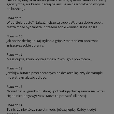
egoistyczne, ale każdy inaczej balansuje na deskorolce co wpływa
na bushingi.
Rada nr 9
W portfelu pusto? Najważniejsze są trucki. Wybierz dobre trucki,
reszta może być tańsza. Z czasem sobie wymienisz na lepsze.
Rada nr 10
Jak nosisz deskę unikaj stykania gripa z materiałem ponieważ
zniszczysz sobie ubrania.
Rada nr 11
Masz czipsa, który wystaje z deski? Wbij go z powrotem ;)
Rada nr 12
Jeździj w butach przeznaczonych na deskorolkę. Zwykłe trampki
nie wytrzymają zbyt długo.
Rada nr 13
Nowe trucki i gumki (bushingi) potrzebują chwilę zanim się ułożą i
się do nich przyzwyczaisz. Może to potrwać kilka sesji.
Rada nr 14
To nic, że niektórzy nawet młodsi jeżdżą lepiej. Każdy kiedyś
zaczynał.