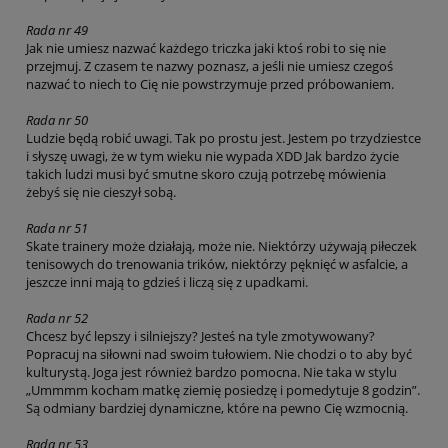
Rada nr 49
Jak nie umiesz nazwać każdego triczka jaki ktoś robi to się nie
przejmuj. Z czasem te nazwy poznasz, a jeśli nie umiesz czegoś
nazwać to niech to Cię nie powstrzymuje przed próbowaniem.
Rada nr 50
Ludzie będą robić uwagi. Tak po prostu jest. Jestem po trzydziestce
i słyszę uwagi, że w tym wieku nie wypada XDD Jak bardzo życie
takich ludzi musi być smutne skoro czują potrzebę mówienia
żebyś się nie cieszył sobą.
Rada nr 51
Skate trainery może działają, może nie. Niektórzy używają piłeczek
tenisowych do trenowania trików, niektórzy pęknięć w asfalcie, a
jeszcze inni mają to gdzieś i liczą się z upadkami.
Rada nr 52
Chcesz być lepszy i silniejszy? Jesteś na tyle zmotywowany?
Popracuj na siłowni nad swoim tułowiem. Nie chodzi o to aby być
kulturystą. Joga jest również bardzo pomocna. Nie taka w stylu
„Ummmm kocham matkę ziemię posiedzę i pomedytuje 8 godzin”.
Są odmiany bardziej dynamiczne, które na pewno Cię wzmocnią.
Rada nr 53