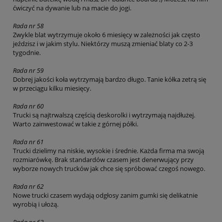
ćwiczyć na dywanie lub na macie do jogi.
Rada nr 58
Zwykle blat wytrzymuje około 6 miesięcy w zależności jak często
jeździsz i w jakim stylu. Niektórzy muszą zmieniać blaty co 2-3
tygodnie.
Rada nr 59
Dobrej jakości koła wytrzymają bardzo długo. Tanie kółka zetrą się
w przeciągu kilku miesięcy.
Rada nr 60
Trucki są najtrwalszą częścią deskorolki i wytrzymają najdłużej.
Warto zainwestować w takie z górnej półki.
Rada nr 61
Trucki dzielimy na niskie, wysokie i średnie. Każda firma ma swoją
rozmiarówkę. Brak standardów czasem jest denerwujący przy
wyborze nowych trucków jak chce się spróbować czegoś nowego.
Rada nr 62
Nowe trucki czasem wydają odgłosy zanim gumki się delikatnie
wyrobią i ułożą.
Rada nr 63