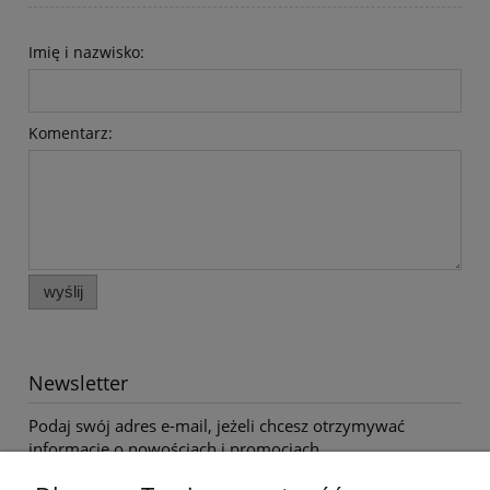
Imię i nazwisko:
Komentarz:
wyślij
Newsletter
Podaj swój adres e-mail, jeżeli chcesz otrzymywać
informacje o nowościach i promocjach.