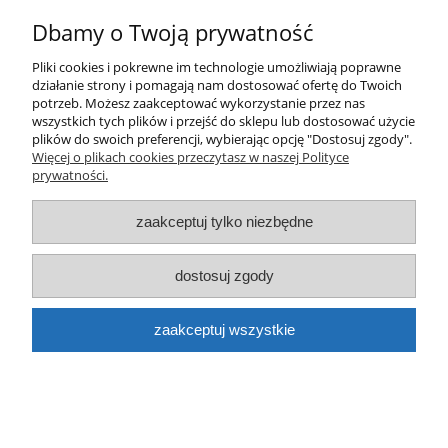
Informacje
Dbamy o Twoją prywatność
O nas
Pliki cookies i pokrewne im technologie umożliwiają poprawne
działanie strony i pomagają nam dostosować ofertę do Twoich
potrzeb. Możesz zaakceptować wykorzystanie przez nas
pokaż pełną wersję strony
wszystkich tych plików i przejść do sklepu lub dostosować użycie
plików do swoich preferencji, wybierając opcję "Dostosuj zgody".
Sklep internetowy Shoper.pl
Więcej o plikach cookies przeczytasz w naszej Polityce
prywatności.
zaakceptuj tylko niezbędne
dostosuj zgody
zaakceptuj wszystkie