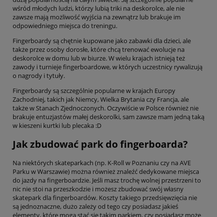
wśród młodych ludzi, którzy lubią triki na deskorolce, ale nie
zawsze mają możliwość wyjścia na zewnątrz lub brakuje im
odpowiedniego miejsca do treningu.
Fingerboardy są chętnie kupowane jako zabawki dla dzieci, ale
także przez osoby dorosłe, które chcą trenować ewolucje na
deskorolce w domu lub w biurze. W wielu krajach istnieją też
zawody i turnieje fingerboardowe, w których uczestnicy rywalizują
o nagrody i tytuły.
Fingerboardy są szczególnie popularne w krajach Europy
Zachodniej, takich jak Niemcy, Wielka Brytania czy Francja, ale
także w Stanach Zjednoczonych. Oczywiście w Polsce również nie
brakuje entuzjastów małej deskorolki, sam zawsze mam jedną taką
w kieszeni kurtki lub plecaka :D
Jak zbudować park do fingerboarda?
Na niektórych skateparkach (np. K-Roll w Poznaniu czy na AVE
Parku w Warszawie) można również znaleźć dedykowane miejsca
do jazdy na fingerboardzie. Jeśli masz trochę wolnej przestrzeni to
nic nie stoi na przeszkodzie i możesz zbudować swój własny
skatepark dla fingerboardów. Koszty takiego przedsięwzięcia nie
są jednoznaczne, dużo zależy od tego czy posiadasz jakieś
elementy, które mogą stać się takim parkiem, czy posiadasz może