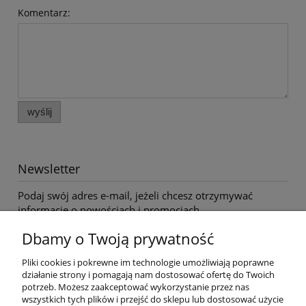
Komentarz:
wyślij
Newsletter
Podaj swój adres e-mail, jeżeli chcesz otrzymywać
informacje o nowościach i promocjach.
Dbamy o Twoją prywatność
Twoje dane będą przetwarzane zgodnie z naszą
polityką
Pliki cookies i pokrewne im technologie umożliwiają poprawne
prywatności
działanie strony i pomagają nam dostosować ofertę do Twoich
potrzeb. Możesz zaakceptować wykorzystanie przez nas
wszystkich tych plików i przejść do sklepu lub dostosować użycie