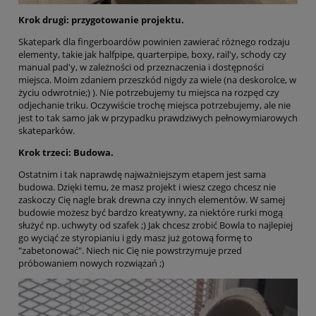
Krok drugi: przygotowanie projektu.
Skatepark dla fingerboardów powinien zawierać różnego rodzaju
elementy, takie jak halfpipe, quarterpipe, boxy, rail'y, schody czy
manual pad'y, w zależności od przeznaczenia i dostępności
miejsca. Moim zdaniem przeszkód nigdy za wiele (na deskorolce, w
życiu odwrotnie;) ). Nie potrzebujemy tu miejsca na rozpęd czy
odjechanie triku. Oczywiście trochę miejsca potrzebujemy, ale nie
jest to tak samo jak w przypadku prawdziwych pełnowymiarowych
skateparków.
Krok trzeci: Budowa.
Ostatnim i tak naprawdę najważniejszym etapem jest sama
budowa. Dzięki temu, że masz projekt i wiesz czego chcesz nie
zaskoczy Cię nagle brak drewna czy innych elementów. W samej
budowie możesz być bardzo kreatywny, za niektóre rurki mogą
służyć np. uchwyty od szafek ;) Jak chcesz zrobić Bowla to najlepiej
go wyciąć ze styropianiu i gdy masz już gotową formę to
"zabetonować". Niech nic Cię nie powstrzymuje przed
próbowaniem nowych rozwiązań ;)